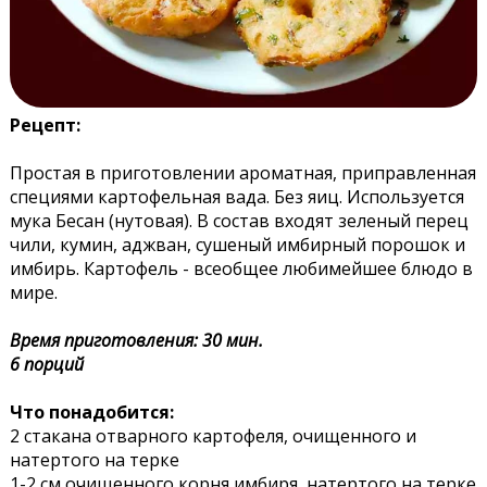
Рецепт:
Простая в приготовлении ароматная, приправленная
специями картофельная вада. Без яиц. Используется
мука Бесан (нутовая). В состав входят зеленый перец
чили, кумин, аджван, сушеный имбирный порошок и
имбирь. Картофель - всеобщее любимейшее блюдо в
мире.
Время приготовления: 30 мин.
6 порций
Что понадобится:
2 стакана отварного картофеля, очищенного и
натертого на терке
1-2 см очищенного корня имбиря, натертого на терке