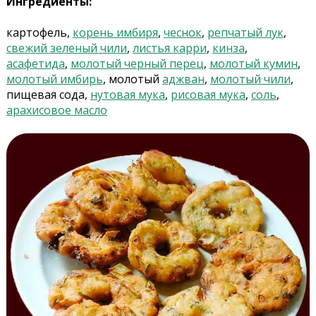
Ингредиенты:
картофель,
корень имбиря
,
чеснок
,
репчатый лук
,
свежий зеленый чили
,
листья карри
,
кинза
,
асафетида
,
молотый черный перец
,
молотый кумин
,
молотый имбирь
, молотый
аджван
,
молотый чили
,
пищевая сода,
нутовая мука
,
рисовая мука
,
соль
,
арахисовое масло