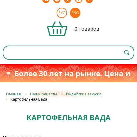
РУС
ENG
0 товаров
≡ Более 30 лет на рынке. Цена и
качество
≡
с 1993 г.
Главная
Наши рецепты
Индийские закуски
Картофельная Вада
КАРТОФЕЛЬНАЯ ВАДА