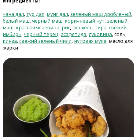
Ингредиенты:
чана дал
,
тур дал
,
мунг дал
,
зеленый маш дробленый
,
белый маш
,
черный маш
,
коричневый нут
,
зеленый
маш
,
красная чечевица
,
рис
,
фенхель
,
зира
,
свежий
имбирь
,
черный перец
,
асафетида
,
луковица
, соль,
кинза
,
свежий зеленый чили
,
нутовая мука
, масло для
жарки