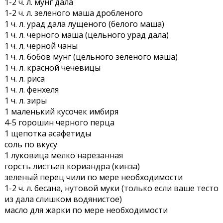
1-2 ч. л. мунг дала
1-2 ч. л. зеленого маша дробленого
1 ч. л. урад дала лущеного (белого маша)
1 ч. л. черного маша (цельного урад дала)
1 ч. л. черной чаны
1 ч. л. бобов мунг (цельного зеленого маша)
1 ч. л. красной чечевицы
1 ч. л. риса
1 ч. л. фенхеля
1 ч. л. зиры
1 маленький кусочек имбиря
4-5 горошин черного перца
1 щепотка асафетиды
соль по вкусу
1 луковица мелко нарезанная
горсть листьев кориандра (кинза)
зеленый перец чили по мере необходимости
1-2 ч. л. бесана, нутовой муки (только если ваше тесто
из дала слишком водянистое)
масло для жарки по мере необходимости