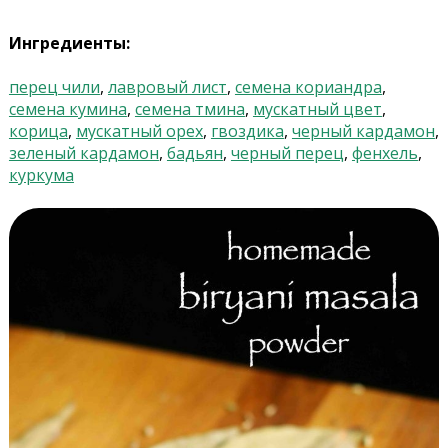
Ингредиенты:
перец чили
,
лавровый лист
,
семена кориандра
,
семена кумина
,
семена тмина
,
мускатный цвет
,
корица
,
мускатный орех
,
гвоздика
,
черный кардамон
,
зеленый кардамон
,
бадьян
,
черный перец
,
фенхель
,
куркума