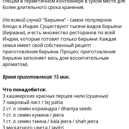
специй в герметичном контейнере в сухом месте для
более длительного срока хранения.
(
На всякий случай
: "Бирьяни" - самое популярное
блюдо в Индии. Существуют тысячи видов бирьяни
(бириани), и есть множество ресторанов по всей
Индии, которые готовят только бирьяни. Каждая
семья имеет свой собственный рецепт
приготовления бирьяни. Процесс приготовления
бирьяни заполняет весь дом восхитительным
ароматом).
Время приготовления: 15 мин.
Что понадобится:
3 кашмирских красных перцев чили (сушеных)
7 лавровый лист / tej patta
2 ст. л. семян кориандра / dhaniya seeds
1 ст. л. семян кумина / jeera
1 ст. л. семян тмина / kala jeera / shah jeera
3 мускатного цвета / javitri