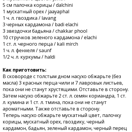
5 см палочка корицы / dalchini
1 мускатный орех / jaayaphal
1 ч. л. гвоздика / lavang
3 черных кардамона / badi elachi
3 звездочки бадьяна / chakkar phool
10 стручков зеленого кардамона / elachi
1 ст. л. черного перца / kali mirch
1 ч. л. фенхеля / saunf
1/2 ч. л. куркумы / haldi
Как приготовить:
В сковороде с толстым дном насухо обжарьте (без
масла) 3 красных перца чили и 7 лавровых листьев,
пока они не станут хрустящими. Отставьте в сторону.
Затем насухо обжарьте 2 ст. л. семян кориандра, 1 ст.
л. кумина и 1 ст. л. тмина, пока они не станут
ароматными. Также отставьте в сторону.
Теперь насухо обжарьте мускатный цвет, палочку
корицы, мускатный орех, гвоздику, черный
кардамон, бадьян, зеленый кардамон, черный перец