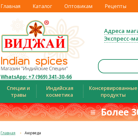
Главная
Каталог
Оптовикам
Рецепты
Адреса маг
Экспресс-м
WhatsApp: +7 (969) 341-30-66
Специи и
Индийская
Консервированные
травы
косметика
продукты
≡ Более 3
Главная
Аюрведа