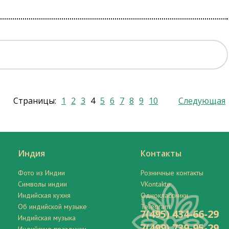
Страницы:
1
2
3
4
5
6
7
8
9
10
Следующая
Индия
Контакты
Фото из Индии
Розничные контакты
Символы индии
VKontakte
Индийская кухня
Одноклассники
Об индийской музыке
Telegram
7(495) 434-66-29
Индийская музыка
7(499) 739-95-29