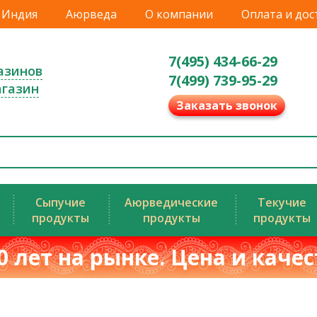
Индия
Аюрведа
О компании
Оплата и дос
7(495) 434-66-29
азинов
7(499) 739-95-29
агазин
Заказать звонок
Сыпучие
Аюрведические
Текучие
продукты
продукты
продукты
0 лет на рынке. Цена и каче