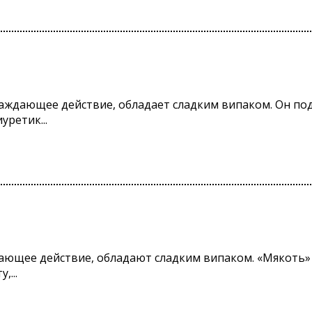
лаждающее действие, обладает сладким випаком. Он по
ретик...
ающее действие, обладают сладким випаком. «Мякоть» о
...