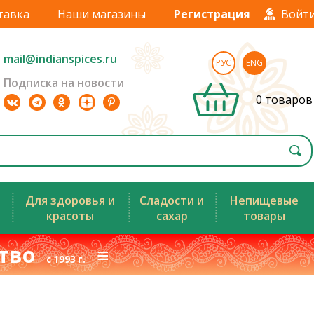
тавка
Наши магазины
Регистрация
Войт
mail@indianspices.ru
РУС
ENG
Подписка на новости
0 товаров
Для здоровья и
Сладости и
Непищевые
красоты
сахар
товары
ство
≡
с 1993 г.