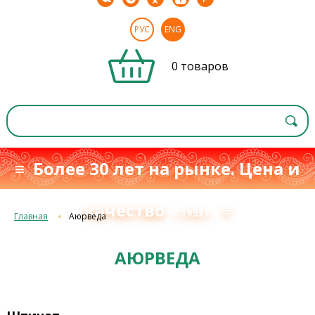
РУС
ENG
0 товаров
≡ Более 30 лет на рынке. Цена и
качество
≡
с 1993 г.
Главная
Аюрведа
АЮРВЕДА