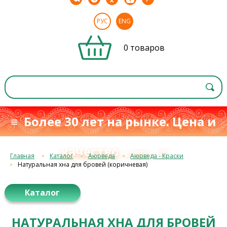
РУС
ENG
0 товаров
≡ Более 30 лет на рынке. Цена и
качество
≡
с 1993 г.
Главная
Каталог
Аюрведа
Аюрведа - Краски
Натуральная хна для бровей (коричневая)
Каталог
НАТУРАЛЬНАЯ ХНА ДЛЯ БРОВЕЙ