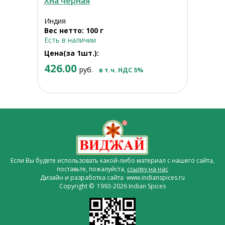
Хна черная
Индия
Вес нетто: 100 г
Есть в наличии
Цена(за 1шт.):
426.00
руб.
в т.ч. НДС 5%
Если Вы будете использовать какой-либо материал с нашего сайта,
поставьте, пожалуйста,
ссылку на нас
Дизайн и разработка сайта www.indianspices.ru
Copyright © 1993-2026 Indian Spices