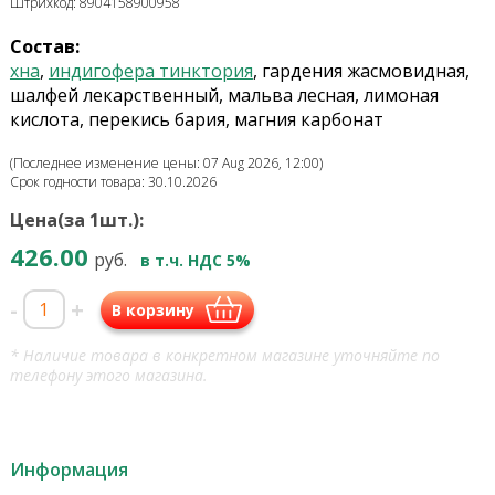
Штрихкод: 8904158900958
Состав:
хна
,
индигофера тинктория
, гардения жасмовидная,
шалфей лекарственный, мальва лесная, лимоная
кислота, перекись бария, магния карбонат
(Последнее изменение цены: 07 Aug 2026, 12:00)
Срок годности товара: 30.10.2026
Цена(за 1шт.):
426.00
руб.
в т.ч. НДС 5%
-
+
В корзину
* Наличие товара в конкретном магазине уточняйте по
телефону этого магазина.
Информация