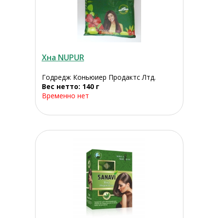
Хна NUPUR
Годредж Коньюиер Продактс Лтд.
Вес нетто: 140 г
Временно нет