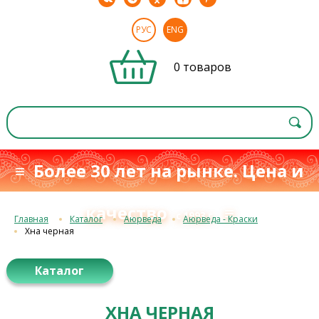
РУС
ENG
0 товаров
≡ Более 30 лет на рынке. Цена и
качество
≡
с 1993 г.
Главная
Каталог
Аюрведа
Аюрведа - Краски
Хна черная
Каталог
ХНА ЧЕРНАЯ