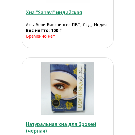
Хна "Sanavi" индийская
Астабери Биосаинсез ПВТ, Лтд., Индия
Вес нетто: 100 г
Временно нет
Натуральная хна для бровей
(черная)