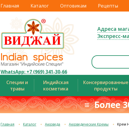
Главная
Каталог
Оптовикам
Рецепты
Адреса маг
Экспресс-м
WhatsApp: +7 (969) 341-30-66
Специи и
Индийская
Консервированные
травы
косметика
продукты
≡ Более 3
Главная
Каталог
Аюрведа
Аюрведические Кремы
Крем 