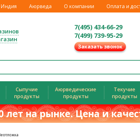
Индия
Аюрведа
О компании
Оплата и дос
7(495) 434-66-29
азинов
7(499) 739-95-29
агазин
Заказать звонок
Сыпучие
Аюрведические
Текучие
продукты
продукты
продукты
0 лет на рынке. Цена и каче
Неотложка