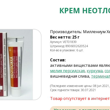
КРЕМ НЕОТ
Производитель: Миллениум Хе
Вес нетто: 25 г
Артикул: VET01839
Штрихкод: 8906002620524
Кол-во в упаковке: 6 шт.
Состав:
активными веществами являют
мелия персидская
,
куркума
,
со
вишневидная слива,
терминал
(Последнее изменение цены: 08 Jun 2021, 
Срок годности товара: 30.07.2021
Товар отсутствует в интерне