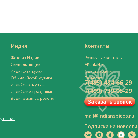
Индия
Контакты
Фото из Индии
Розничные контакты
Символы индии
VKontakte
Индийская кухня
Одноклассники
Об индийской музыке
Telegram
7(495) 434-66-29
Индийская музыка
7(499) 739-95-29
Индийские праздники
Ведическая астрология
Заказать звонок
mail@indianspices.ru
у на нас
Подписка на новости