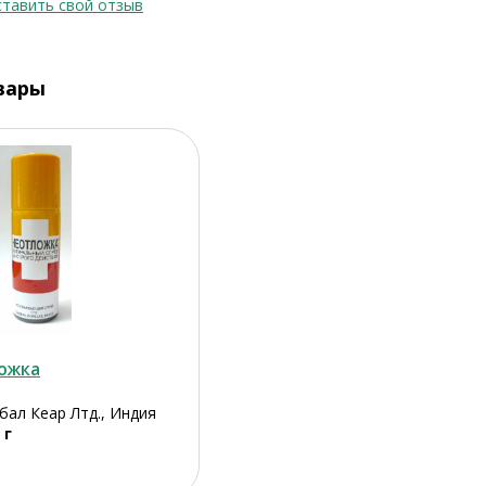
тавить свой отзыв
вары
ожка
ал Кеар Лтд., Индия
 г