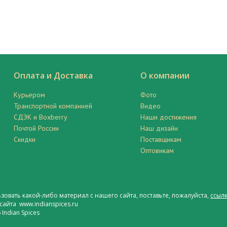
Оплата и Доставка
О компании
Курьером
Фото
Транспортной компанией
Видео
СДЭК и Boxberry
Наши достижения
Почтой России
Наш дизайн
Скидки
Поставщикам
Оптовикам
ьзовать какой-либо материал с нашего сайта, поставьте, пожалуйста,
ссылк
сайта www.indianspices.ru
Indian Spices