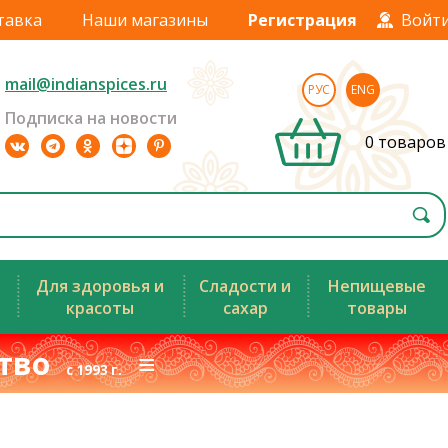
тавка
Наши магазины
Регистрация
Войт
mail@indianspices.ru
РУС
ENG
Подписка на новости
0 товаров
Для здоровья и
Сладости и
Непищевые
красоты
сахар
товары
ство
≡
с 1993 г.