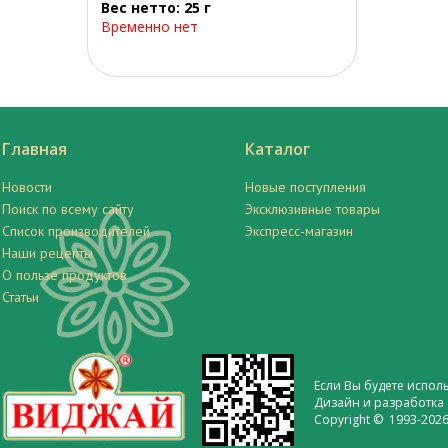
Вес нетто: 25 г
Временно нет
Главная
Каталог
Новости
Новые поступления
Поиск по всему сайту
Эксклюзивные товары
Список производителей
Экспресс-магазин
Наши рецепты
О пользе продуктов
Статьи
Если Вы будете испол
Дизайн и разработка 
Copyright © 1993-2026 