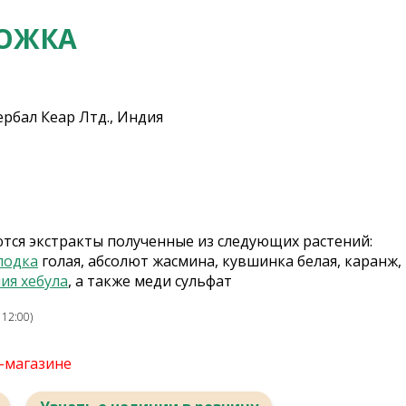
ЛОЖКА
рбал Кеар Лтд., Индия
ся экстракты полученные из следующих растений:
лодка
голая, абсолют жасмина, кувшинка белая, каранж,
ия хебула
, а также меди сульфат
12:00)
т-магазине