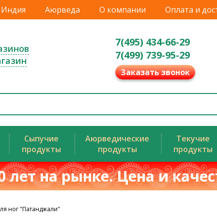
Индия
Аюрведа
О компании
Оплата и дос
7(495) 434-66-29
азинов
7(499) 739-95-29
агазин
Заказать звонок
Сыпучие
Аюрведические
Текучие
продукты
продукты
продукты
0 лет на рынке. Цена и каче
ля ног "Патанджали"