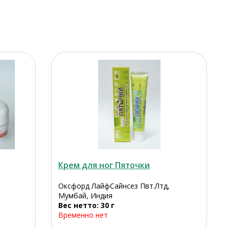
Крем для ног Пяточки
Оксфорд ЛайфСайнсез Пвт.Лтд,
Мумбай, Индия
я
Вес нетто: 30 г
Временно нет