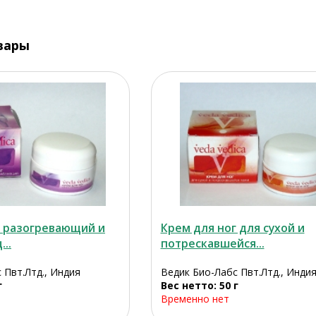
вары
г разогревающий и
Крем для ног для сухой и
..
потрескавшейся...
 Пвт.Лтд., Индия
Ведик Био-Лабс Пвт.Лтд., Инди
г
Вес нетто: 50 г
Временно нет