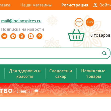
тавка
Наши магазины
Регистрация
Войт
mail@indianspices.ru
РУС
ENG
Подписка на новости
0 товаров
Для здоровья и
Сладости и
Непищевые
красоты
сахар
товары
ство
≡
с 1993 г.