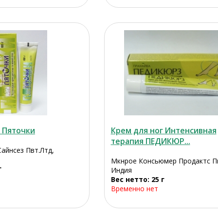
г Пяточки
Крем для ног Интенсивная
терапия ПЕДИКЮР...
айнсез Пвт.Лтд,
Мкнрое Консьюмер Продактс Пвт
г
Индия
Вес нетто: 25 г
Временно нет