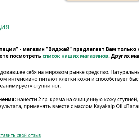
ция
пеции" - магазин "Виджай" предлагает Вам только
ете посмотреть
список наших магазинов
. Других ма
довавшее себя на мировом рынке средство. Натуральные
ом интенсивно питают клетки кожи и способствует бы
еанимирует» ступни ног.
нения:
нанести 2 гр. крема на очищенную кожу ступней
ультата, применять вместе с маслом Kayakalp Oil «Пат
тавить свой отзыв