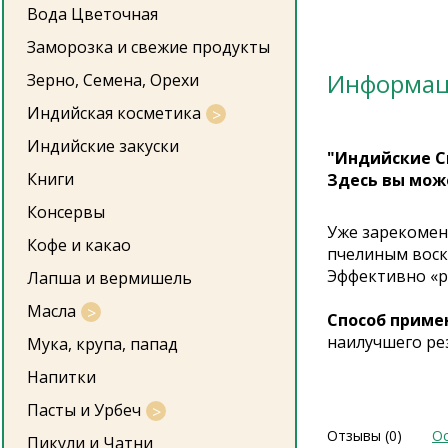
Вода Цветочная
Заморозка и свежие продукты
Информа
Зерно, Семена, Орехи
Индийская косметика
Индийские закуски
"Индийские С
Книги
Здесь вы мож
Консервы
Уже зарекомен
Кофе и какао
пчелиным воск
Эффективно «р
Лапша и вермишель
Масла
Способ приме
наилучшего рез
Мука, крупа, папад
Напитки
Пасты и Урбеч
Отзывы (0)
Ос
Пикули и Чатни