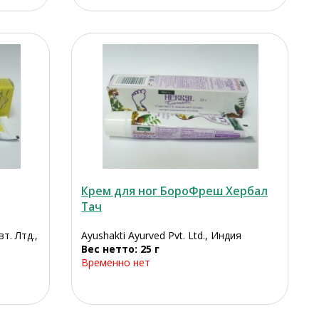
Крем для ног БороФреш Хербал
Тач
. Лтд.,
Ayushakti Ayurved Pvt. Ltd., Индия
Вес нетто: 25 г
Временно нет