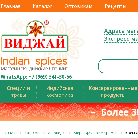
Главная
Каталог
Оптовикам
Рецепты
Адреса маг
Экспресс-м
WhatsApp: +7 (969) 341-30-66
Специи и
Индийская
Консервированные
травы
косметика
продукты
≡ Более 3
Главная
Каталог
Аюрведа
Аюрведические Кремы
Крем д