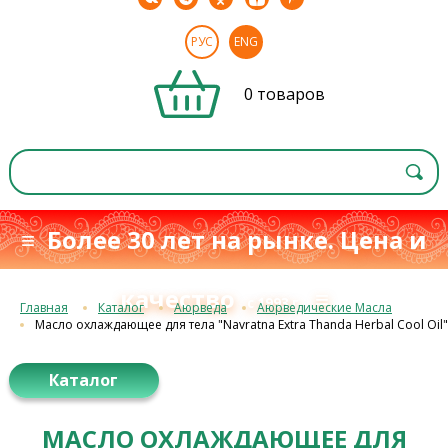
РУС
ENG
0 товаров
≡ Более 30 лет на рынке. Цена и
качество
≡
с 1993 г.
Главная
Каталог
Аюрведа
Аюрведические Масла
Масло охлаждающее для тела "Navratna Extra Thanda Herbal Cool Oil"
Каталог
МАСЛО ОХЛАЖДАЮЩЕЕ ДЛЯ