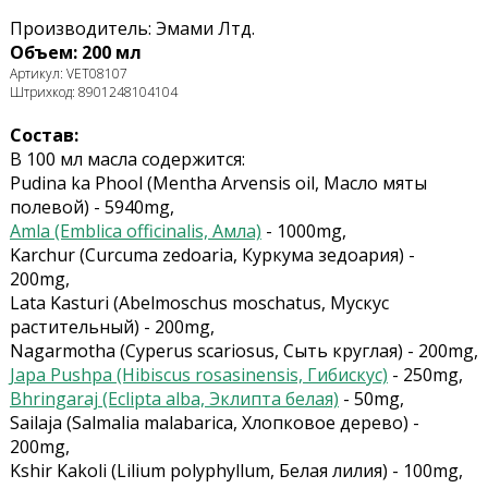
Производитель: Эмами Лтд.
Объем: 200 мл
Артикул: VET08107
Штрихкод: 8901248104104
Состав:
В 100 мл масла содержится:
Pudina ka Phool (Mentha Arvensis oil, Масло мяты
полевой) - 5940mg,
Amla (Emblica officinalis, Амла)
- 1000mg,
Karchur (Curcuma zedoaria, Куркума зедоария) -
200mg,
Lata Kasturi (Abelmoschus moschatus, Мускус
растительный) - 200mg,
Nagarmotha (Сyperus scariosus, Сыть круглая) - 200mg,
Japa Pushpa (Hibiscus rosasinensis, Гибискус)
- 250mg,
Bhringaraj (Eclipta alba, Эклипта белая)
- 50mg,
Sailaja (Salmalia malabarica, Хлопковое дерево) -
200mg,
Kshir Kakoli (Lilium polyphyllum, Белая лилия) - 100mg,