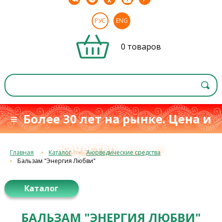
РУС
ENG
0 товаров
≡ Более 30 лет на рынке. Цена и
качество
≡
с 1993 г.
Главная
Каталог
Аюрведические средства
Бальзам "Энергия Любви"
Каталог
БАЛЬЗАМ "ЭНЕРГИЯ ЛЮБВИ"