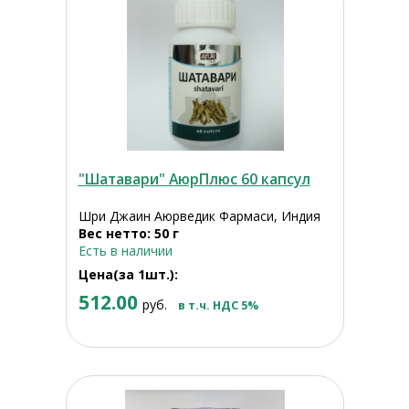
"Шатавари" АюрПлюс 60 капсул
Шри Джаин Аюрведик Фармаси, Индия
Вес нетто: 50 г
Есть в наличии
Цена(за 1шт.):
512.00
руб.
в т.ч. НДС 5%