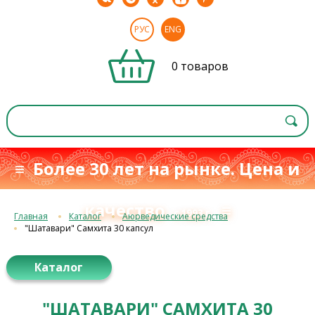
РУС
ENG
0 товаров
≡ Более 30 лет на рынке. Цена и
качество
≡
с 1993 г.
Главная
Каталог
Аюрведические средства
"Шатавари" Самхита 30 капсул
Каталог
"ШАТАВАРИ" САМХИТА 30