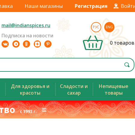
тавка
Наши магазины
Регистрация
Войт
mail@indianspices.ru
РУС
ENG
Подписка на новости
0 товаров
Для здоровья и
Сладости и
Непищевые
красоты
сахар
товары
ство
≡
с 1993 г.