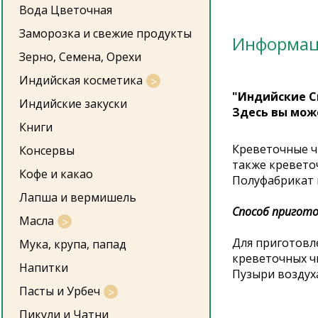
Вода Цветочная
Заморозка и свежие продукты
Информа
Зерно, Семена, Орехи
Индийская косметика
"Индийские С
Индийские закуски
Здесь вы мож
Книги
Креветочные ч
Консервы
также кревето
Кофе и какао
Полуфабрикат к
Лапша и вермишель
Способ пригото
Масла
Для приготовл
Мука, крупа, папад
креветочных ч
Напитки
Пузыри воздуха
Пасты и Урбеч
Пикули и Чатни