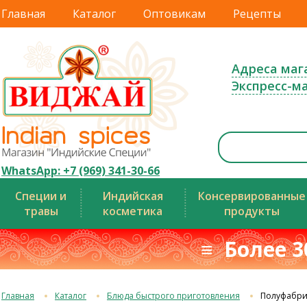
Главная
Каталог
Оптовикам
Рецепты
Адреса маг
Экспресс-м
WhatsApp: +7 (969) 341-30-66
Специи и
Индийская
Консервированные
травы
косметика
продукты
≡ Более 3
Главная
Каталог
Блюда быстрого приготовления
Полуфабрик