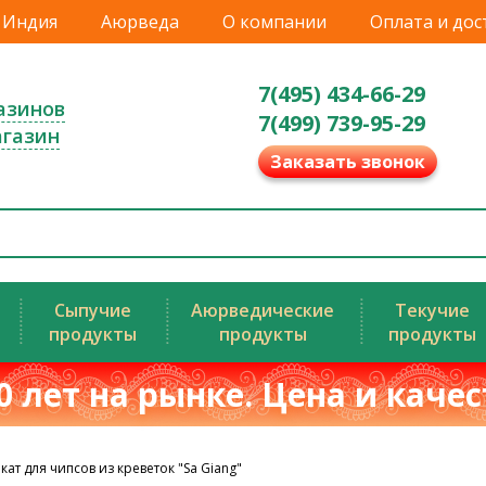
Индия
Аюрведа
О компании
Оплата и дос
7(495) 434-66-29
азинов
7(499) 739-95-29
агазин
Заказать звонок
Сыпучие
Аюрведические
Текучие
продукты
продукты
продукты
0 лет на рынке. Цена и каче
ат для чипсов из креветок "Sa Giang"