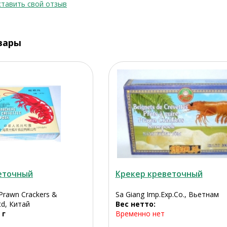
тавить свой отзыв
вары
еточный
Крекер креветочный
Prawn Crackers &
Sa Giang Imp.Exp.Co., Вьетнам
td, Китай
Вес нетто:
 г
Временно нет