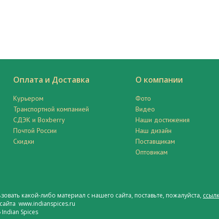
Оплата и Доставка
О компании
Курьером
Фото
Транспортной компанией
Видео
СДЭК и Boxberry
Наши достижения
Почтой России
Наш дизайн
Скидки
Поставщикам
Оптовикам
ьзовать какой-либо материал с нашего сайта, поставьте, пожалуйста,
ссылк
сайта www.indianspices.ru
Indian Spices