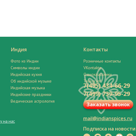
Индия
Контакты
Фото из Индии
Розничные контакты
Символы индии
VKontakte
Индийская кухня
Одноклассники
Об индийской музыке
Telegram
7(495) 434-66-29
Индийская музыка
7(499) 739-95-29
Индийские праздники
Ведическая астрология
Заказать звонок
mail@indianspices.ru
у на нас
Подписка на новости