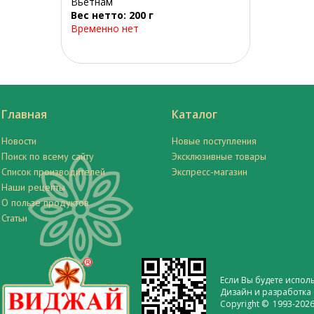
Вьетнам
Вес нетто: 200 г
Временно нет
Главная
Каталог
Новости
Новые поступления
Поиск по всему сайту
Эксклюзивные товары
Список производителей
Экспресс-магазин
Наши рецепты
О пользе продуктов
Статьи
Если Вы будете испол
Дизайн и разработка 
Copyright © 1993-2026 