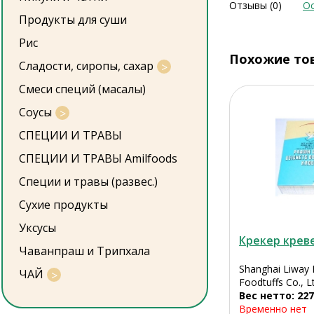
Отзывы (0)
Ос
Продукты для суши
Рис
Похожие то
Сладости, сиропы, сахар
Смеси специй (масалы)
Соусы
СПЕЦИИ И ТРАВЫ
СПЕЦИИ И ТРАВЫ Amilfoods
Специи и травы (развес.)
Сухие продукты
Уксусы
Крекер крев
Чаванпраш и Трипхала
Shanghai Liway 
ЧАЙ
Foodtuffs Co., L
Вес нетто: 227
Временно нет