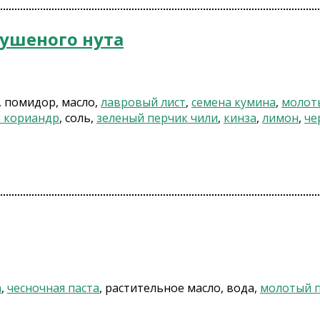
сушеного нута
, помидор, масло,
лавровый лист
,
семена кумина
,
молот
 кориандр
, соль,
зеленый перчик чили
,
кинза
,
лимон
,
че
а
,
чесночная паста
, растительное масло, вода,
молотый п