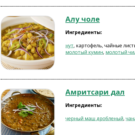
Алу чоле
Ингредиенты:
нут
, картофель, чайные лист
молотый кумин
,
молотый чи
Амритсари дал
Ингредиенты:
черный маш дробленый
,
чан