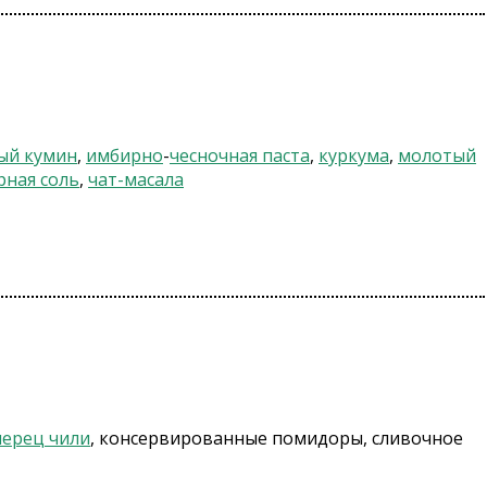
ый кумин
,
имбирно
-
чесночная паста
,
куркума
,
молотый
рная соль
,
чат-масала
ерец чили
, консервированные помидоры, сливочное