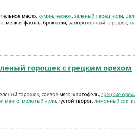
ительное масло,
кумин
,
чеснок
,
зеленый перец чили
,
цел
за
, мелкая фасоль, брокколи, замороженный горошек,
ма
зеленый горошек c грецким орехом
леный горошек, соевое мясо, картофель,
грецкие орех
к манго
,
молотый чили
, густой творог,
лимонный сок
,
к