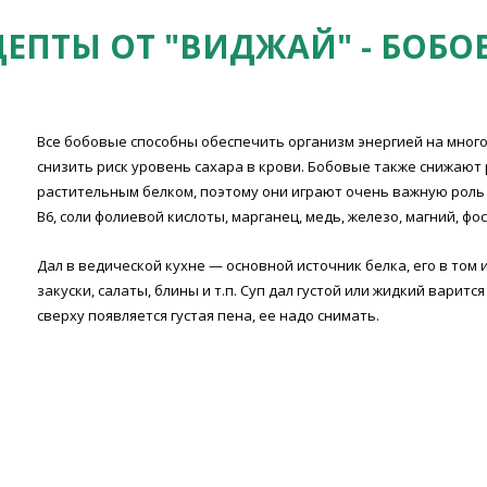
ЦЕПТЫ ОТ "ВИДЖАЙ" - БОБО
Все бобовые способны обеспечить организм энергией на много
снизить риск уровень сахара в крови. Бобовые также снижают р
растительным белком, поэтому они играют очень важную роль 
В6, соли фолиевой кислоты, марганец, медь, железо, магний, фос
Дал в ведической кухне — основной источник белка, его в том 
закуски, салаты, блины и т.п. Суп дал густой или жидкий варит
сверху появляется густая пена, ее надо снимать.