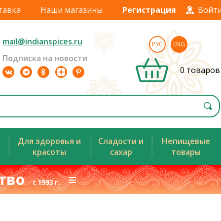
тавка
Наши магазины
Регистрация
Войт
mail@indianspices.ru
РУС
ENG
Подписка на новости
0 товаров
Для здоровья и
Сладости и
Непищевые
красоты
сахар
товары
ство
≡
с 1993 г.