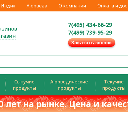
Индия
Аюрведа
О компании
Оплата и дос
7(495) 434-66-29
азинов
7(499) 739-95-29
агазин
Заказать звонок
Сыпучие
Аюрведические
Текучие
продукты
продукты
продукты
0 лет на рынке. Цена и каче