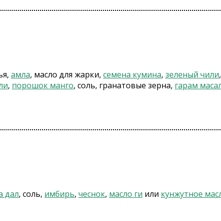
ья,
амла
, масло для жарки,
семена кумина
,
зеленый чили
ли
,
порошок манго
, соль, гранатовые зерна,
гарам маса
а дал
, соль,
имбирь
,
чеснок
,
масло ги
или
кунжутное мас