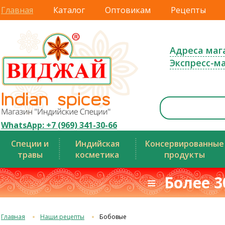
Главная
Каталог
Оптовикам
Рецепты
Адреса маг
Экспресс-м
WhatsApp: +7 (969) 341-30-66
Специи и
Индийская
Консервированные
травы
косметика
продукты
≡ Более 3
Главная
Наши рецепты
Бобовые