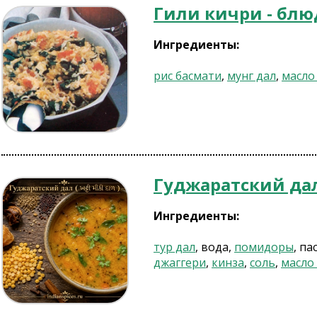
Гили кичри - блю
Ингредиенты:
рис басмати
,
мунг дал
,
масло
Гуджаратский да
Ингредиенты:
тур дал
, вода,
помидоры
, па
джаггери
,
кинза
,
соль
,
масло 