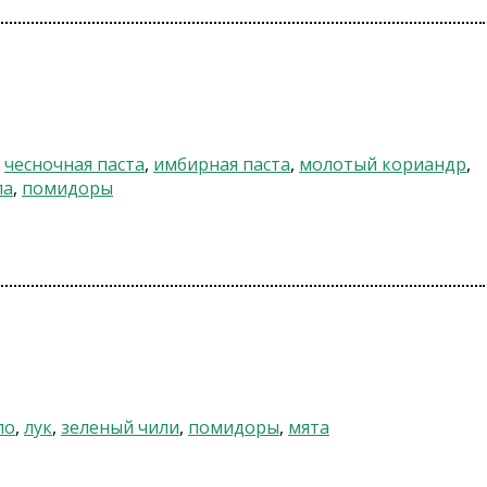
,
чесночная паста
,
имбирная паста
,
молотый кориандр
,
ла
,
помидоры
ло
,
лук
,
зеленый чили
,
помидоры
,
мята