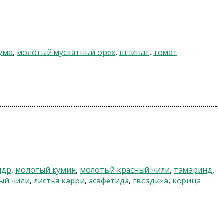
ума
,
молотый мускатный орех
,
шпинат
,
томат
ндр
,
молотый кумин
,
молотый красный чили
,
тамаринд
,
ый чили
,
листья карри
,
асафетида
,
гвоздика
,
корица