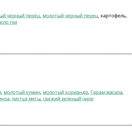
ый черный перец
,
молотый черный перец
, картофель,
сло гхи
и
,
молотый кумин
,
молотый кориандр
,
Гарам масала
,
инза
,
листья мяты
,
свежий зеленый чили