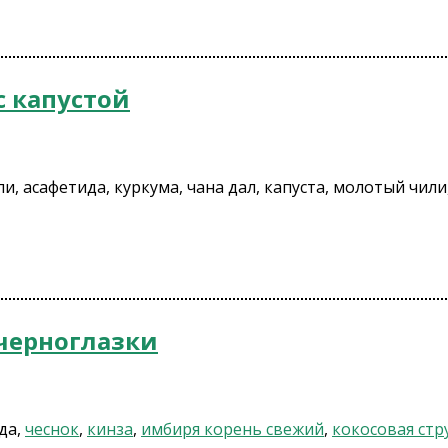
с капустой
и, асафетида, куркума, чана дал, капуста, молотый чили,
черноглазки
ода,
чеснок
,
кинза
,
имбиря корень свежий
,
кокосовая стр