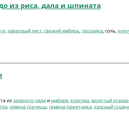
до из риса, дала и шпината
 ги
,
лавровый лист
,
свежий имбирь
,
гвоздика
, соль,
курк
л
ста из
зеленого чили
и
имбиря
,
куркума
,
молотый кориа
гхи
,
семена горчицы
,
семена пажитника
,
красный сушен