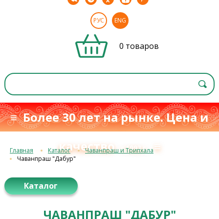
РУС
ENG
0 товаров
≡ Более 30 лет на рынке. Цена и
качество
≡
с 1993 г.
Главная
Каталог
Чаванпраш и Трипхала
Чаванпраш "Дабур"
Каталог
ЧАВАНПРАШ "ДАБУР"