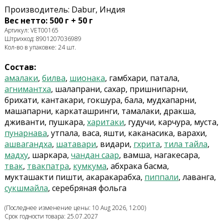
Производитель: Dabur, Индия
Вес нетто: 500 г + 50 г
Артикул: VET00165
Штрихкод: 8901207036989
Кол-во в упаковке: 24 шт.
Состав:
амалаки
,
билва
,
шионака
, гамбхари, патала,
агнимантха
, шалапрани, сахар, пришнипарни,
брихати, кантакари, гокшура, бала, мудхапарни,
машапарни, каркаташринги, тамалаки, дракша,
дживанти, пушкара,
харитаки
, гудучи, карчура, муста,
пунарнава
, утпала, васа, яшти, каканасика, варахи,
ашвагандха
,
шатавари
, видари,
гхрита
,
тила тайла
,
мадху
, шаркара,
чандан саар
, вамша, нагакесара,
твак
,
твакпатра
,
кумкума
, абхрака басма,
мукташакти пишти, акаракарабха,
пиппали
, лаванга,
сукшмайла
, серебряная фольга
(Последнее изменение цены: 10 Aug 2026, 12:00)
Срок годности товара: 25.07.2027