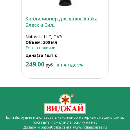
Кондиционер для волос Vatika
Блеск и Сил...
Naturelle LLC, ОАЭ
Объем: 200 мл
Есть в наличии
Цена(за 1шт.):
249.00
руб.
в т.ч. НДС 5%
Если Вы будете использовать какой-либо материал с нашего сайта,
поставьте, пожалуйста,
ссылку на нас
Дизайн и разработка сайта www.indianspices.ru