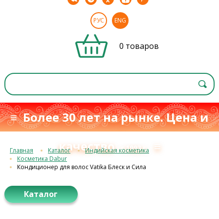
РУС
ENG
0 товаров
≡ Более 30 лет на рынке. Цена и
качество
≡
с 1993 г.
Главная
Каталог
Индийская косметика
Косметика Dabur
Кондиционер для волос Vatika Блеск и Сила
Каталог