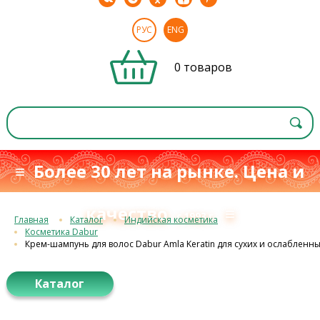
РУС
ENG
0 товаров
≡ Более 30 лет на рынке. Цена и
качество
≡
с 1993 г.
Главная
Каталог
Индийская косметика
Косметика Dabur
Крем-шампунь для волос Dabur Amla Keratin для сухих и ослабленны
Каталог