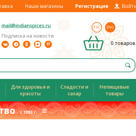
тавка
Наши магазины
Регистрация
Войт
mail@indianspices.ru
РУС
ENG
Подписка на новости
0 товаров
Для здоровья и
Сладости и
Непищевые
красоты
сахар
товары
ство
≡
с 1993 г.