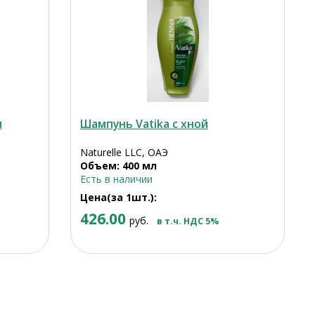
м
Шампунь Vatika с хной
Naturelle LLC, ОАЭ
Объем: 400 мл
я
Есть в наличии
Цена(за 1шт.):
426.00
руб.
в т.ч. НДС 5%