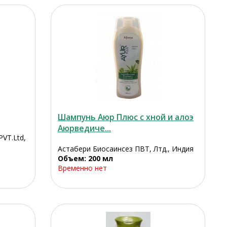
Шампунь Аюр Плюс с хной и алоэ
Аюрведиче...
PVT.Ltd,
Астабери Биосаинсез ПВТ, Лтд., Индия
Объем: 200 мл
Временно нет