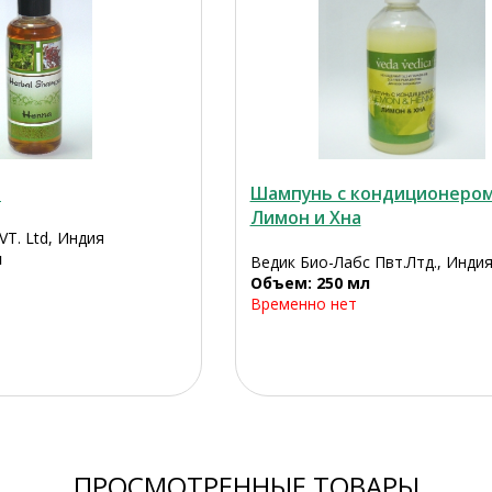
а
Шампунь c кондиционеро
Лимон и Хна
VT. Ltd, Индия
л
Ведик Био-Лабс Пвт.Лтд., Инди
Объем: 250 мл
Временно нет
ПРОСМОТРЕННЫЕ ТОВАРЫ