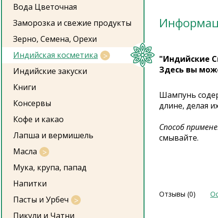
Вода Цветочная
Информа
Заморозка и свежие продукты
Зерно, Семена, Орехи
Индийская косметика
"Индийские С
Здесь вы мож
Индийские закуски
Книги
Шампунь соде
Консервы
длине, делая 
Кофе и какао
Способ примене
Лапша и вермишель
смывайте.
Масла
Мука, крупа, папад
Напитки
Отзывы (0)
Ос
Пасты и Урбеч
Пикули и Чатни