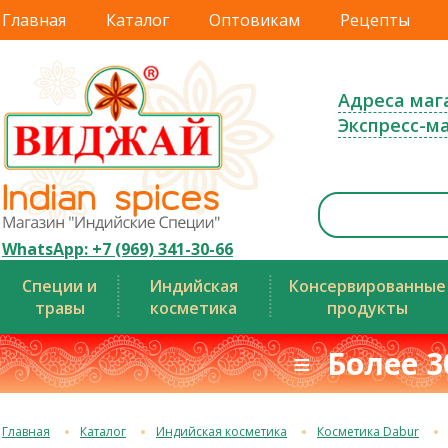
Главная
Каталог
Оптовикам
Рецепты
Адреса маг
Экспресс-м
WhatsApp: +7 (969) 341-30-66
Специи и
Индийская
Консервированные
травы
косметика
продукты
≡ Более 3
Главная
Каталог
Индийская косметика
Косметика Dabur