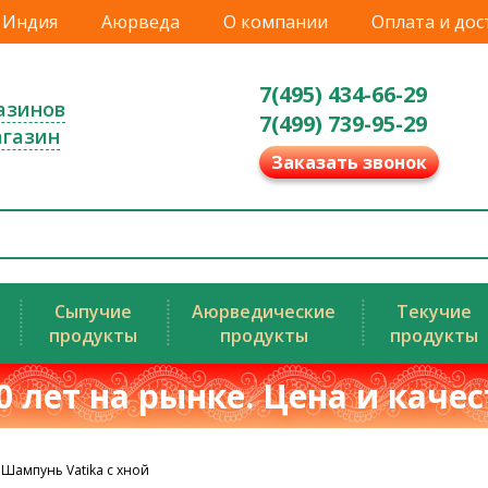
Индия
Аюрведа
О компании
Оплата и дос
7(495) 434-66-29
азинов
7(499) 739-95-29
агазин
Заказать звонок
Сыпучие
Аюрведические
Текучие
продукты
продукты
продукты
0 лет на рынке. Цена и каче
Шампунь Vatika с хной