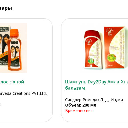
вары
лос с хной
Шампунь Day2Day Амла-Хн
бальзам
rveda Creations PVT.Ltd,
Синдлер Ремедиз Лтд., Индия
л
Объем: 200 мл
Временно нет