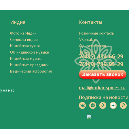
Индия
Контакты
Фото из Индии
Розничные контакты
Символы индии
VKontakte
Индийская кухня
Одноклассники
Об индийской музыке
Telegram
7(495) 434-66-29
Индийская музыка
7(499) 739-95-29
Индийские праздники
Ведическая астрология
Заказать звонок
mail@indianspices.ru
у на нас
Подписка на новости