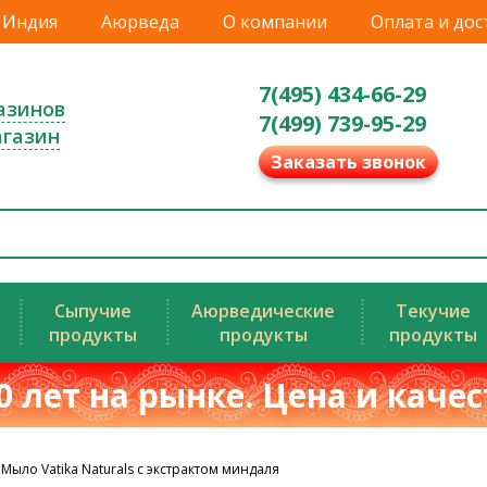
Индия
Аюрведа
О компании
Оплата и дос
7(495) 434-66-29
азинов
7(499) 739-95-29
агазин
Заказать звонок
Сыпучие
Аюрведические
Текучие
продукты
продукты
продукты
0 лет на рынке. Цена и каче
Мыло Vatika Naturals с экстрактом миндаля