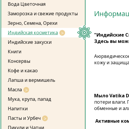
Вода Цветочная
Информа
Заморозка и свежие продукты
Зерно, Семена, Орехи
Индийская косметика
"Индийские С
Здесь вы мож
Индийские закуски
Книги
Аюрведическое
Консервы
кожу и защищае
Кофе и какао
Лапша и вермишель
Масла
Мыло Vatika D
Мука, крупа, папад
потери влаги.
обменные и ал
Напитки
Пасты и Урбеч
Активные ко
Пикули и Чатни