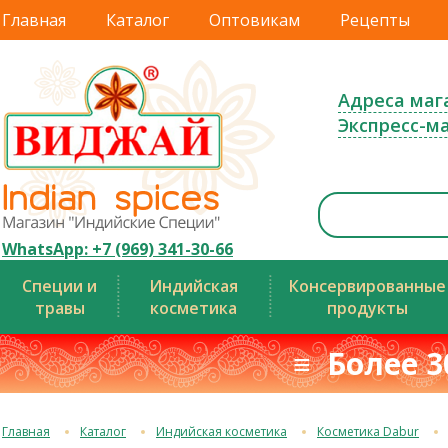
Главная
Каталог
Оптовикам
Рецепты
Адреса маг
Экспресс-м
WhatsApp: +7 (969) 341-30-66
Специи и
Индийская
Консервированные
травы
косметика
продукты
≡ Более 3
Главная
Каталог
Индийская косметика
Косметика Dabur