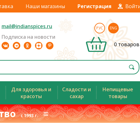
тавка
Наши магазины
Регистрация
Войт
mail@indianspices.ru
РУС
ENG
Подписка на новости
0 товаров
Для здоровья и
Сладости и
Непищевые
красоты
сахар
товары
ство
≡
с 1993 г.