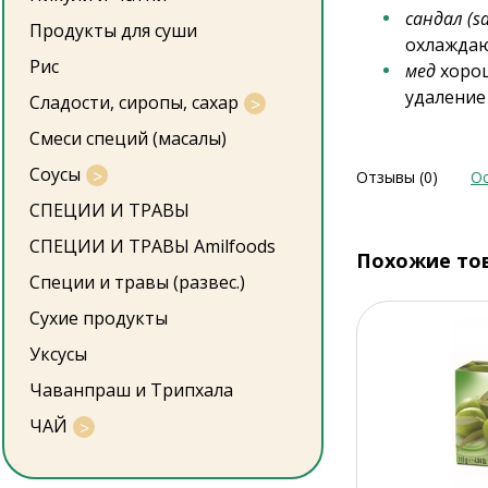
сандал (s
Продукты для суши
охлаждаю
Рис
мед
хорош
удаление
Сладости, сиропы, сахар
Смеси специй (масалы)
Соусы
Отзывы (0)
Ос
СПЕЦИИ И ТРАВЫ
СПЕЦИИ И ТРАВЫ Amilfoods
Похожие то
Специи и травы (развес.)
Сухие продукты
Уксусы
Чаванпраш и Трипхала
ЧАЙ