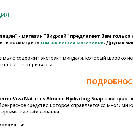
ция
пеции" - магазин "Виджай" предлагает Вам только
ете посмотреть
список наших магазинов
. Других ма
 мыло содержит экстракт миндаля, который широко исп
т ее от потери влаги.
ПОДРОБНОС
ermoViva Naturals Almond Hydrating Soap с экстрак
 Прекрасное средство которое справляется со многими
лергические заболевания.
мпоненты: