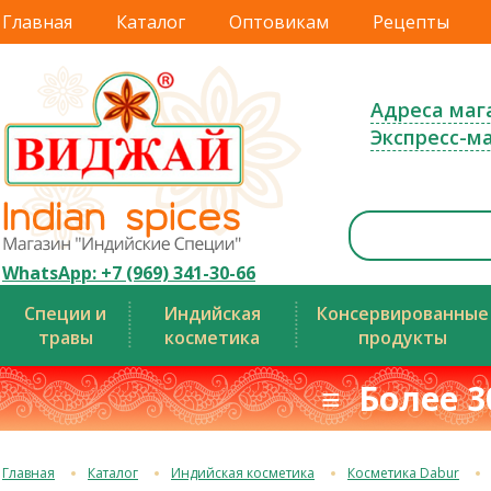
Главная
Каталог
Оптовикам
Рецепты
Адреса маг
Экспресс-м
WhatsApp: +7 (969) 341-30-66
Специи и
Индийская
Консервированные
травы
косметика
продукты
≡ Более 3
Главная
Каталог
Индийская косметика
Косметика Dabur