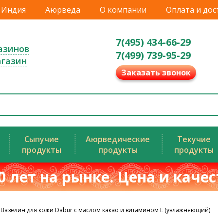
Индия
Аюрведа
О компании
Оплата и дос
7(495) 434-66-29
азинов
7(499) 739-95-29
агазин
Заказать звонок
Сыпучие
Аюрведические
Текучие
продукты
продукты
продукты
0 лет на рынке. Цена и каче
Вазелин для кожи Dabur с маслом какао и витамином Е (увлажняющий)