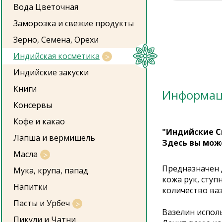
Вода Цветочная
Заморозка и свежие продукты
Зерно, Семена, Орехи
Индийская косметика
Индийские закуски
Книги
Информа
Консервы
Кофе и какао
"Индийские С
Лапша и вермишель
Здесь вы мож
Масла
Предназначен 
Мука, крупа, папад
кожа рук, ступ
Напитки
количество ва
Пасты и Урбеч
Вазелин испол
Пикули и Чатни