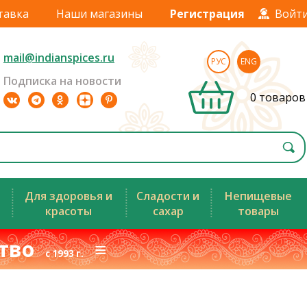
тавка
Наши магазины
Регистрация
Войт
mail@indianspices.ru
РУС
ENG
Подписка на новости
0 товаров
Для здоровья и
Сладости и
Непищевые
красоты
сахар
товары
ство
≡
с 1993 г.