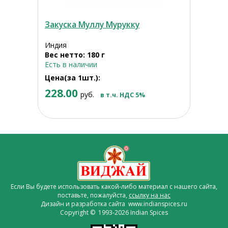
Закуска Муллу Мурукку
Индия
Вес нетто: 180 г
Есть в наличии
Цена(за 1шт.):
228.00
руб.
в т.ч. НДС 5%
Если Вы будете использовать какой-либо материал с нашего сайта,
поставьте, пожалуйста,
ссылку на нас
Дизайн и разработка сайта www.indianspices.ru
Copyright © 1993-2026 Indian Spices