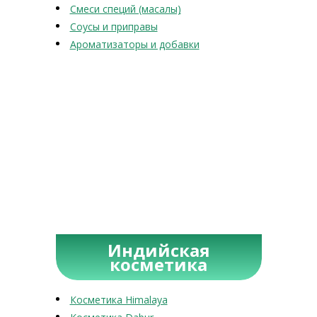
Смеси специй (масалы)
Соусы и приправы
Ароматизаторы и добавки
Индийская
косметика
Косметика Himalaya