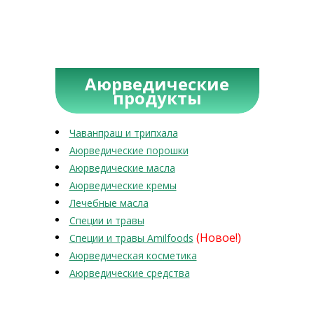
Аюрведические
продукты
Чаванпраш и трипхала
Аюрведические порошки
Аюрведические масла
Аюрведические кремы
Лечебные масла
Специи и травы
(Новое!)
Специи и травы Amilfoods
Аюрведическая косметика
Аюрведические средства