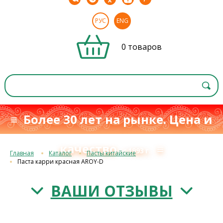
РУС
ENG
0 товаров
≡ Более 30 лет на рынке. Цена и
качество
≡
с 1993 г.
Главная
Каталог
Пасты китайские
Паста карри красная AROY-D
ВАШИ ОТЗЫВЫ