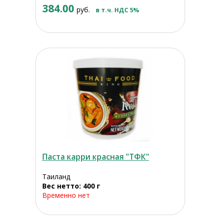
384.00
руб.
в т.ч. НДС 5%
Паста карри красная "ТФК"
Таиланд
Вес нетто: 400 г
Временно нет