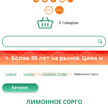
РУС
ENG
0 товаров
≡ Более 30 лет на рынке. Цена и
качество
≡
с 1993 г.
Главная
Каталог
СПЕЦИИ И ТРАВЫ
Лимонное сорго
Каталог
ЛИМОННОЕ СОРГО