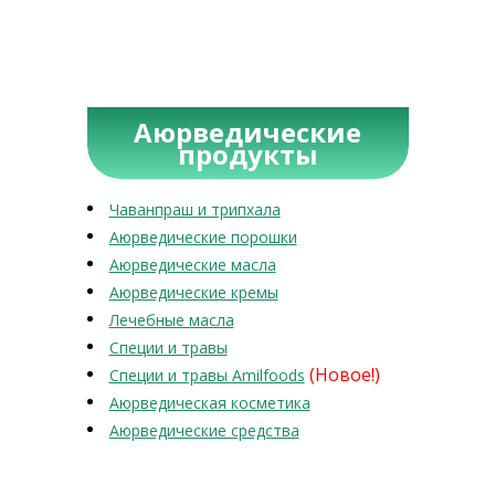
Аюрведические
продукты
Чаванпраш и трипхала
Аюрведические порошки
Аюрведические масла
Аюрведические кремы
Лечебные масла
Специи и травы
(Новое!)
Специи и травы Amilfoods
Аюрведическая косметика
Аюрведические средства