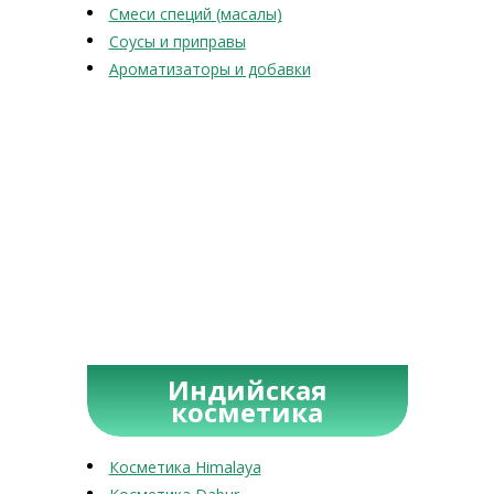
Смеси специй (масалы)
Соусы и приправы
Ароматизаторы и добавки
Индийская
косметика
Косметика Himalaya