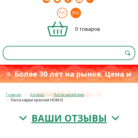
РУС
ENG
0 товаров
≡ Более 30 лет на рынке. Цена и
качество
≡
с 1993 г.
Главная
Каталог
Пасты китайские
Паста карри красная HOM-D
ВАШИ ОТЗЫВЫ