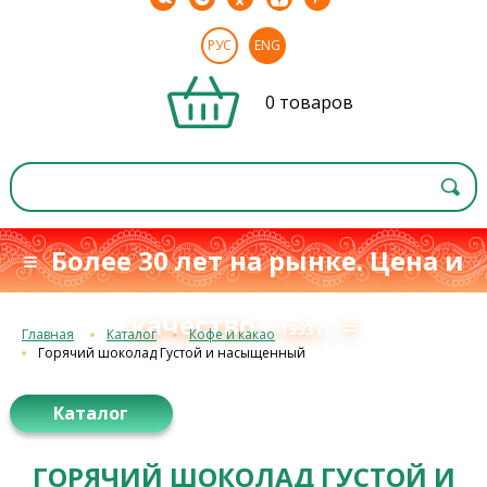
РУС
ENG
0 товаров
≡ Более 30 лет на рынке. Цена и
качество
≡
с 1993 г.
Главная
Каталог
Кофе и какао
Горячий шоколад Густой и насыщенный
Каталог
ГОРЯЧИЙ ШОКОЛАД ГУСТОЙ И