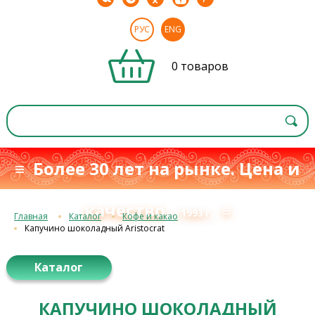
РУС
ENG
0 товаров
≡ Более 30 лет на рынке. Цена и
качество
≡
с 1993 г.
Главная
Каталог
Кофе и какао
Капучино шоколадный Aristocrat
Каталог
КАПУЧИНО ШОКОЛАДНЫЙ