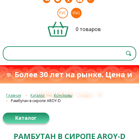
РУС
ENG
0 товаров
≡ Более 30 лет на рынке. Цена и
качество
≡
с 1993 г.
Главная
Каталог
Консервы
Рамбутан в сиропе AROY-D
Каталог
РАМБУТАН В СИРОПЕ AROY-D