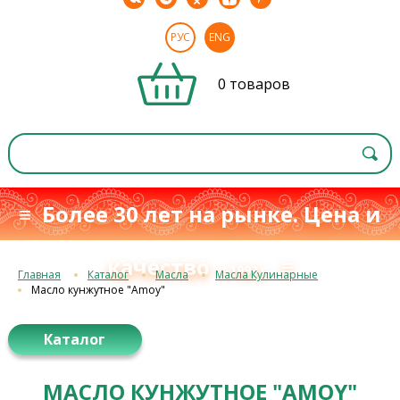
РУС
ENG
0 товаров
≡ Более 30 лет на рынке. Цена и
качество
≡
с 1993 г.
Главная
Каталог
Масла
Масла Кулинарные
Масло кунжутное "Amoy"
Каталог
МАСЛО КУНЖУТНОЕ "AMOY"