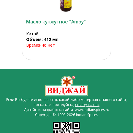
Масло кунжутное "Amoy"
Китай
Объем: 412 мл
Временно нет
Если Вы будете использовать какой-либо материал с нашего сайта,
поставьте, пожалуйста,
ссылку на нас
Дизайн и разработка сайта www.indianspices.ru
Copyright © 1993-2026 Indian Spices