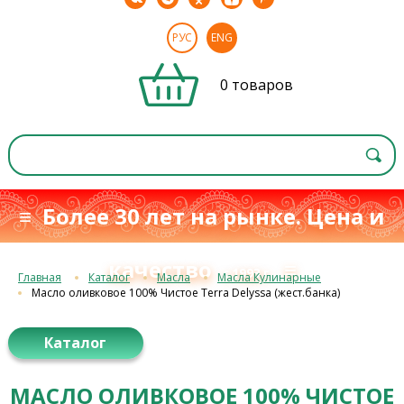
РУС
ENG
0 товаров
≡ Более 30 лет на рынке. Цена и
качество
≡
с 1993 г.
Главная
Каталог
Масла
Масла Кулинарные
Масло оливковое 100% Чистое Terra Delyssa (жест.банка)
Каталог
МАСЛО ОЛИВКОВОЕ 100% ЧИСТОЕ