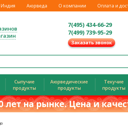
Индия
Аюрведа
О компании
Оплата и дос
7(495) 434-66-29
азинов
7(499) 739-95-29
агазин
Заказать звонок
Сыпучие
Аюрведические
Текучие
продукты
продукты
продукты
0 лет на рынке. Цена и каче
до