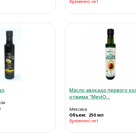
Временно нет
до
Масло авокадо первого хол
отжима "MeviO...
или
л
Мексика
Объем: 250 мл
Временно нет