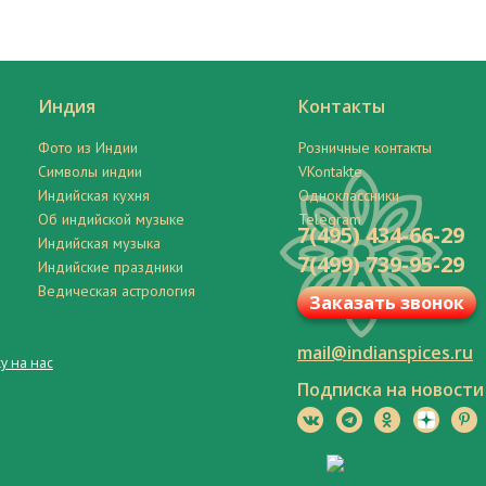
Индия
Контакты
Фото из Индии
Розничные контакты
Символы индии
VKontakte
Индийская кухня
Одноклассники
Об индийской музыке
Telegram
7(495) 434-66-29
Индийская музыка
7(499) 739-95-29
Индийские праздники
Ведическая астрология
Заказать звонок
mail@indianspices.ru
у на нас
Подписка на новости