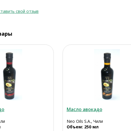
тавить свой отзыв
вары
до
Масло авокадо
или
Neo Oils S.A., Чили
л
Объем: 250 мл