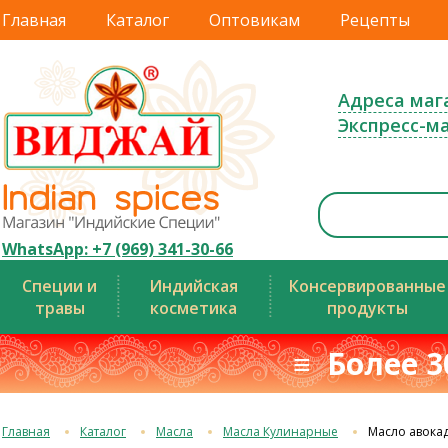
Главная
Каталог
Оптовикам
Рецепты
Адреса маг
Экспресс-м
WhatsApp: +7 (969) 341-30-66
Специи и
Индийская
Консервированные
травы
косметика
продукты
≡ Более 3
Главная
Каталог
Масла
Масла Кулинарные
Масло авока