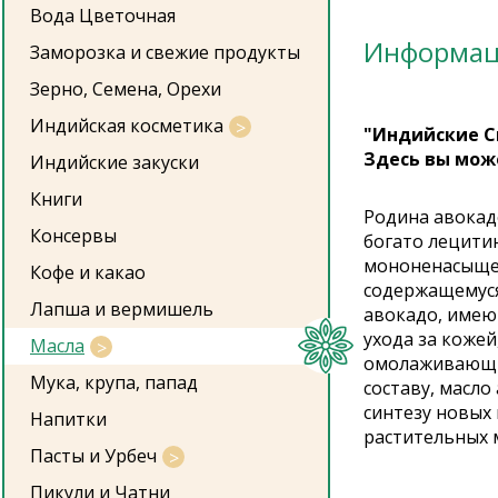
Вода Цветочная
Информа
Заморозка и свежие продукты
Зерно, Семена, Орехи
Индийская косметика
"Индийские С
Здесь вы мож
Индийские закуски
Книги
Родина авокад
Консервы
богато лецитин
мононенасыщен
Кофе и какао
содержащемуся
Лапша и вермишель
авокадо, имею
ухода за кожей
Масла
омолаживающим
Мука, крупа, папад
составу, масл
синтезу новых 
Напитки
растительных м
Пасты и Урбеч
Пикули и Чатни