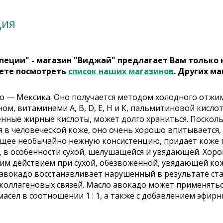
ция
пеции" - магазин "Виджай" предлагает Вам только
ете посмотреть
список наших магазинов
. Других ма
о — Мексика. Оно получается методом холодного отжи
ом, витаминами А, В, D, Е, Н и К, пальмитиновой кисло
ные жирные кислоты, может долго храниться. Поскольку
 в человеческой коже, оно очень хорошо впитывается,
щее необычайно нежную консистенцию, придает коже п
, в особенности сухой, шелушащейся и увядающей. Хоро
 действием при сухой, обезвоженной, увядающей коже 
о авокадо восстанавливает нарушенный в результате ст
коллагеновых связей. Масло авокадо может применяться
асел в соотношении 1 : 1, а также с добавлением эфирн