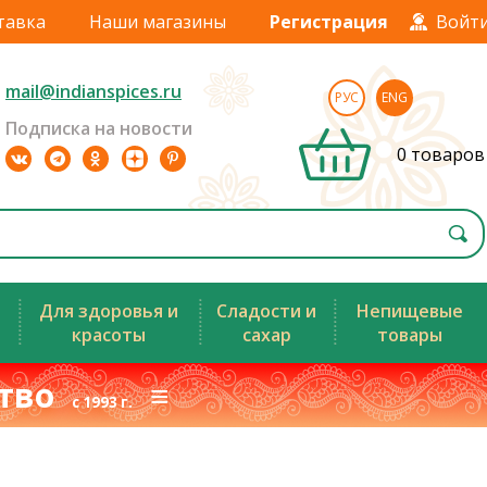
тавка
Наши магазины
Регистрация
Войт
mail@indianspices.ru
РУС
ENG
Подписка на новости
0 товаров
Для здоровья и
Сладости и
Непищевые
красоты
сахар
товары
ство
≡
с 1993 г.