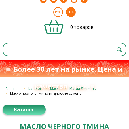
РУС
ENG
0 товаров
≡ Более 30 лет на рынке. Цена и
качество
≡
с 1993 г.
Главная
Каталог
Масла
Масла Лечебные
Масло черного тмина индийские семена
Каталог
МАСЛО ЧЕРНОГО ТМИНА