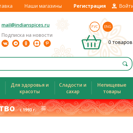
тавка
Наши магазины
Регистрация
Войт
mail@indianspices.ru
РУС
ENG
Подписка на новости
0 товаров
Для здоровья и
Сладости и
Непищевые
красоты
сахар
товары
ство
≡
с 1993 г.