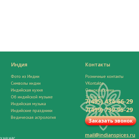
Индия
Контакты
Фото из Индии
Розничные контакты
Символы индии
VKontakte
Индийская кухня
Одноклассники
Об индийской музыке
Telegram
7(495) 434-66-29
Индийская музыка
7(499) 739-95-29
Индийские праздники
Ведическая астрология
Заказать звонок
mail@indianspices.ru
у на нас