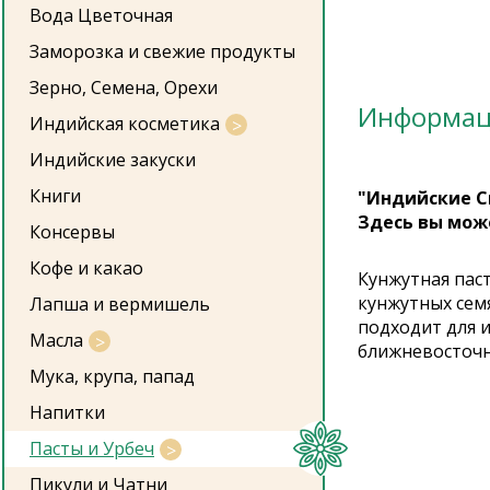
Вода Цветочная
Заморозка и свежие продукты
Зерно, Семена, Орехи
Информа
Индийская косметика
Индийские закуски
Книги
"Индийские С
Здесь вы мож
Консервы
Кофе и какао
Кунжутная пас
кунжутных сем
Лапша и вермишель
подходит для и
Масла
ближневосточно
Мука, крупа, папад
Напитки
Пасты и Урбеч
Пикули и Чатни