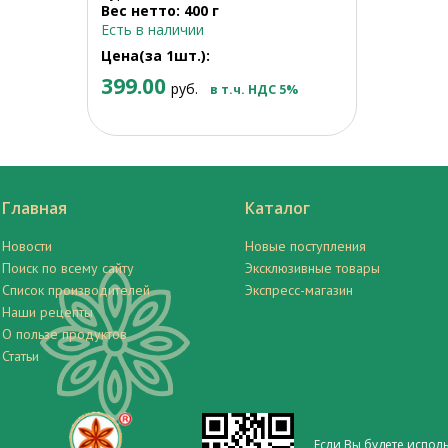
Вес нетто: 400 г
Есть в наличии
Цена(за 1шт.):
399.00
руб.
в т.ч. НДС 5%
Главная
Каталог
Новости
Новые поступления
Поиск по всему сайту
Эксклюзивные товары
Список производителей
Экспресс-магазин
Наши рецепты
О пользе продуктов
Статьи
Если Вы будете испол