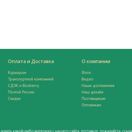
Оплата и Доставка
О компании
Курьером
Фото
Транспортной компанией
Видео
СДЭК и Boxberry
Наши достижения
Почтой России
Наш дизайн
Скидки
Поставщикам
Оптовикам
ьзовать какой-либо материал с нашего сайта, поставьте, пожалуйста,
ссылк