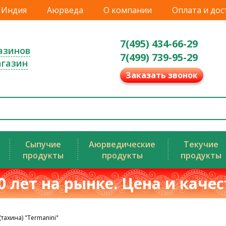
Индия
Аюрведа
О компании
Оплата и дос
7(495) 434-66-29
азинов
7(499) 739-95-29
агазин
Заказать звонок
Сыпучие
Аюрведические
Текучие
продукты
продукты
продукты
0 лет на рынке. Цена и каче
(тахина) "Termanini"