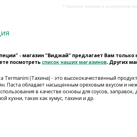
* Наличие товара в конкретном ма
ция
пеции" - магазин "Виджай" предлагает Вам только
ете посмотреть
список наших магазинов
. Других ма
та Termanini (Тахина) - это высококачественный проду
ян. Паста обладает насыщенным ореховым вкусом и неж
спользования в качестве основы для соусов, заправок,
й кухни, таких как хумус, тахини и др.