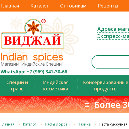
Главная
Каталог
Оптовикам
Рецепты
Адреса маг
Экспресс-м
WhatsApp: +7 (969) 341-30-66
Специи и
Индийская
Консервированные
травы
косметика
продукты
≡ Более 3
Главная
Каталог
Пасты и Урбеч
Тахина
Паста кунжутная 