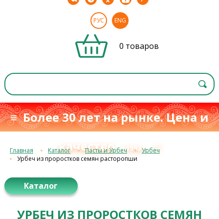
РУС
ENG
0 товаров
≡ Более 30 лет на рынке. Цена и
качество
≡
с 1993 г.
Главная
Каталог
Пасты и Урбеч
Урбеч
Урбеч из проростков семян расторопши
Каталог
УРБЕЧ ИЗ ПРОРОСТКОВ СЕМЯН