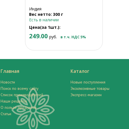
Индия
Вес нетто: 300 г
Есть в наличии
Цена(за 1шт.):
249.00
руб.
в т.ч. НДС 5%
Главная
Каталог
Новости
Новые поступления
Поиск по всему сайту
Эксклюзивные товары
Список производителей
Экспресс-магазин
Наши рецепты
О пользе продуктов
Статьи