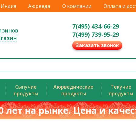
Индия
Аюрведа
О компании
Оплата и дос
7(495) 434-66-29
азинов
7(499) 739-95-29
агазин
Заказать звонок
Сыпучие
Аюрведические
Текучие
продукты
продукты
продукты
0 лет на рынке. Цена и каче