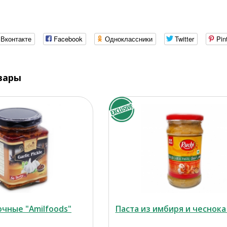
Вконтакте
Facebook
Одноклассники
Twitter
Pin
вары
чные "Amilfoods"
Паста из имбиря и чеснока