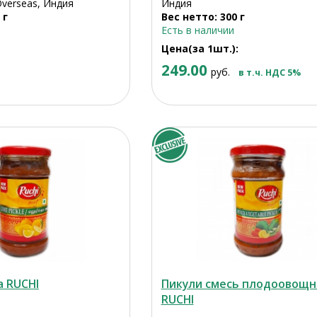
Overseas, Индия
Индия
 г
Вес нетто: 300 г
Есть в наличии
Цена(за 1шт.):
249.00
руб.
в т.ч. НДС 5%
а RUCHI
Пикули смесь плодоовощн
RUCHI