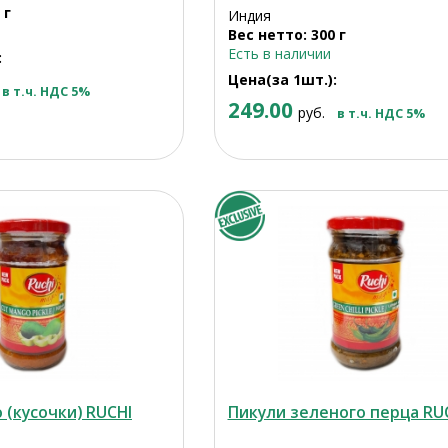
 г
Индия
Вес нетто: 300 г
Есть в наличии
:
Цена(за 1шт.):
в т.ч. НДС 5%
249.00
руб.
в т.ч. НДС 5%
 (кусочки) RUCHI
Пикули зеленого перца RU