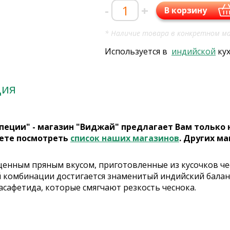
-
+
В корзину
* Наличие товара в конкретном ма
Используется в
индийской
ку
ция
пеции" - магазин "Виджай" предлагает Вам только
ете посмотреть
список наших магазинов
. Других ма
щенным пряным вкусом, приготовленные из кусочков че
 комбинации достигается знаменитый индийский баланс:
асафетида, которые смягчают резкость чеснока.