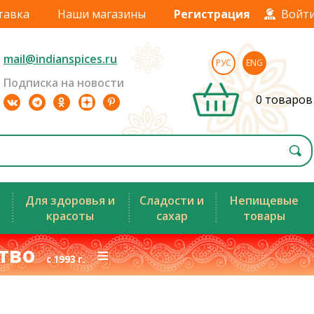
тавка
Наши магазины
Регистрация
Войт
mail@indianspices.ru
РУС
ENG
Подписка на новости
0 товаров
Для здоровья и
Сладости и
Непищевые
красоты
сахар
товары
ство
≡
с 1993 г.