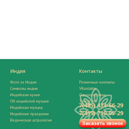
Индия
Контакты
Фото из Индии
Розничные контакты
Символы индии
VKontakte
Индийская кухня
Одноклассники
Об индийской музыке
Telegram
7(495) 434-66-29
Индийская музыка
7(499) 739-95-29
Индийские праздники
Ведическая астрология
Заказать звонок