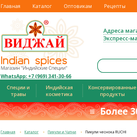
Главная
Каталог
Оптовикам
Рецепты
Адреса маг
Экспресс-м
WhatsApp: +7 (969) 341-30-66
Специи и
Индийская
Консервированные
травы
косметика
продукты
≡ Более 3
Главная
Каталог
Пикули и Чатни
Пикули чеснока RUCHI