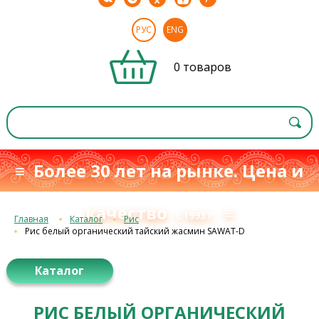
РУС
ENG
0 товаров
≡ Более 30 лет на рынке. Цена и
качество
≡
с 1993 г.
Главная
Каталог
Рис
Рис белый органический тайский жасмин SAWAT-D
Каталог
РИС БЕЛЫЙ ОРГАНИЧЕСКИЙ