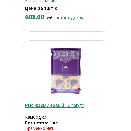
Есть в наличии
Цена(за 1шт.):
608.00
руб.
в т.ч. НДС 5%
Рис жасминовый "Chang"
Камбоджи
Вес нетто: 1 кг
Временно нет