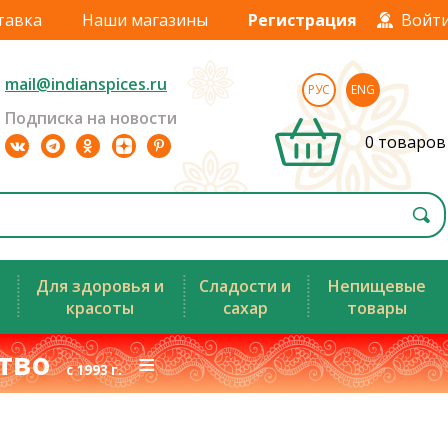
тавка
Наши магазины
Регистрация
Войт
mail@indianspices.ru
РУС
ENG
Подписка на новости
0 товаров
Для здоровья и
Сладости и
Непищевые
красоты
сахар
товары
ство
≡
с 1993 г.