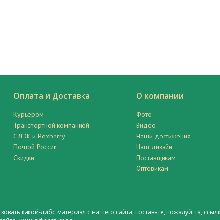
Оплата и Доставка
О компании
Курьером
Фото
Транспортной компанией
Видео
СДЭК и Boxberry
Наши достижения
Почтой России
Наш дизайн
Скидки
Поставщикам
Оптовикам
ьзовать какой-либо материал с нашего сайта, поставьте, пожалуйста,
ссылк