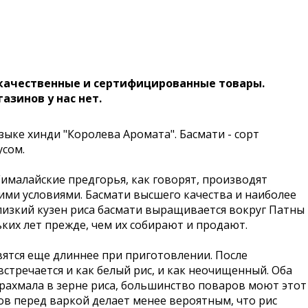
 качественные и сертифицированные товары.
газинов у нас нет.
зыке хинди "Королева Аромата". Басмати - сорт
сом.
Гималайские предгорья, как говорят, производят
ими условиями. Басмати высшего качества и наиболее
близкий кузен риса басмати выращивается вокруг Патны
ких лет прежде, чем их собирают и продают.
вятся еще длиннее при приготовлении. После
встречается и как белый рис, и как неочищенный. Оба
крахмала в зерне риса, большинство поваров моют этот
ов перед варкой делает менее вероятным, что рис