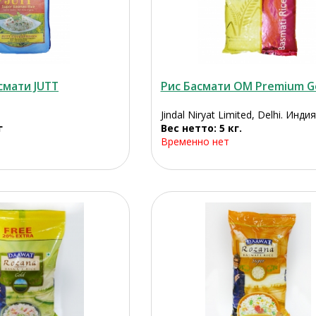
смати JUTT
Рис Басмати OM Premium G
Jindal Niryat Limited, Delhi. Индия
г
Вес нетто: 5 кг.
Временно нет