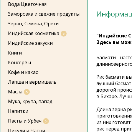
Вода Цветочная
Информа
Заморозка и свежие продукты
Зерно, Семена, Орехи
Индийская косметика
"Индийские С
Здесь вы мож
Индийские закуски
Книги
Басмати - наст
Консервы
длиннозерного
Кофе и какао
Рис басмати вы
Лапша и вермишель
лучший басмат
дорогой происх
Масла
в Бихаре. Луч
Мука, крупа, папад
Длина зерна р
Напитки
приготовления 
Пасты и Урбеч
из них готовят
рис перед приг
Пикули и Чатни