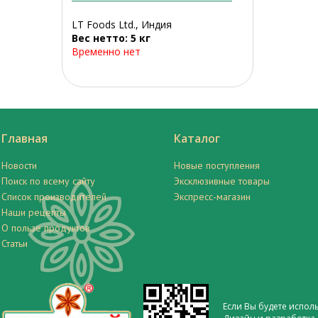
LT Foods Ltd., Индия
Вес нетто: 5 кг
Временно нет
Главная
Каталог
Новости
Новые поступления
Поиск по всему сайту
Эксклюзивные товары
Список производителей
Экспресс-магазин
Наши рецепты
О пользе продуктов
Статьи
Если Вы будете испол