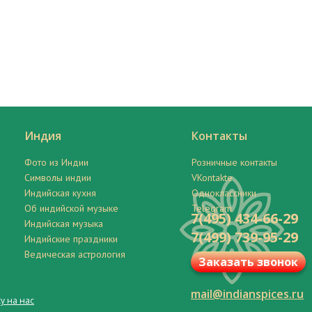
Индия
Контакты
Фото из Индии
Розничные контакты
Символы индии
VKontakte
Индийская кухня
Одноклассники
Об индийской музыке
Telegram
7(495) 434-66-29
Индийская музыка
7(499) 739-95-29
Индийские праздники
Ведическая астрология
Заказать звонок
mail@indianspices.ru
у на нас