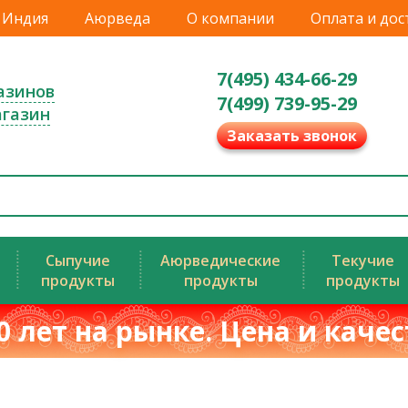
Индия
Аюрведа
О компании
Оплата и дос
7(495) 434-66-29
азинов
7(499) 739-95-29
агазин
Заказать звонок
Сыпучие
Аюрведические
Текучие
продукты
продукты
продукты
0 лет на рынке. Цена и каче