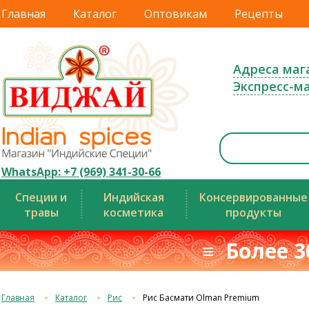
Главная
Каталог
Оптовикам
Рецепты
Адреса маг
Экспресс-м
WhatsApp: +7 (969) 341-30-66
Специи и
Индийская
Консервированные
травы
косметика
продукты
≡ Более 3
Главная
Каталог
Рис
Рис Басмати Olman Premium