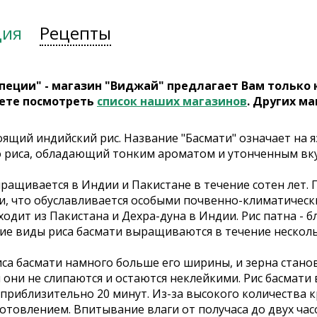
ция
Рецепты
пеции" - магазин "Виджай" предлагает Вам только
ете посмотреть
список наших магазинов
. Других ма
оящий индийский рис. Название "Басмати" означает на я
 риса, обладающий тонким ароматом и утонченным вку
ращивается в Индии и Пакистане в течение сотен лет. 
и, что обуславливается особыми почвенно-климатическ
одит из Пакистана и Дехра-дуна в Индии. Рис патна - 
шие виды риса басмати выращиваются в течение несколь
иса басмати намного больше его ширины, и зерна стано
они не слипаются и остаются неклейкими. Рис басмати 
 приблизительно 20 минут. Из-за высокого количества 
отовлением. Впитывание влаги от получаса до двух час