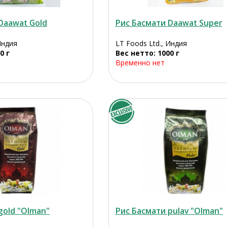
Daawat Gold
Рис Басмати Daawat Super
Индия
LT Foods Ltd., Индия
0 г
Вес нетто: 1000 г
Временно нет
gold "Olman"
Рис Басмати pulav "Olman"