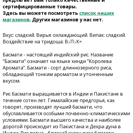
предлагает Вам только качественные и
сертифицированные товары.
Здесь вы можете посмотреть
список наших
магазинов
. Других магазинов у нас нет.
Вкус: сладкий. Вирья: охлаждающий. Випак: сладкий.
Воздействие на тридоша: В↓П↓К=
Басмати - настоящий индийский рис. Название
"Басмати" означает на языке хинди "Королева
Аромата". Басмати - сорт длиннозерного риса,
обладающий тонким ароматом и утонченным
вкусом.
Рис басмати выращивается в Индии и Пакистане в
течение сотен лет. Гималайские предгорья, как
говорят, производят лучший басмати, что
обуславливается особыми почвенно-климатическими
условиями. Басмати высшего качества и наиболее
дорогой происходит из Пакистана и Дехра-дуна в