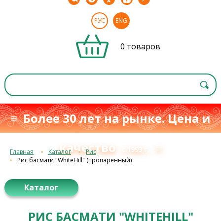
РУС
ENG
0 товаров
≡ Более 30 лет на рынке. Цена и
качество
≡
с 1993 г.
Главная
Каталог
Рис
Рис басмати "WhiteHill" (пропаренный)
Каталог
РИС БАСМАТИ "WHITEHILL"