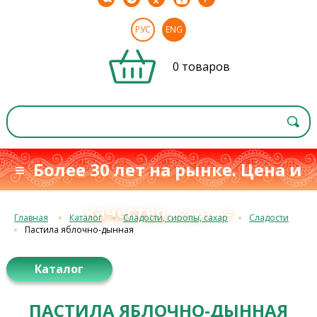
РУС
ENG
0 товаров
≡ Более 30 лет на рынке. Цена и
качество
≡
с 1993 г.
Главная
Каталог
Сладости, сиропы, сахар
Сладости
Пастила яблочно-дынная
Каталог
ПАСТИЛА ЯБЛОЧНО-ДЫННАЯ