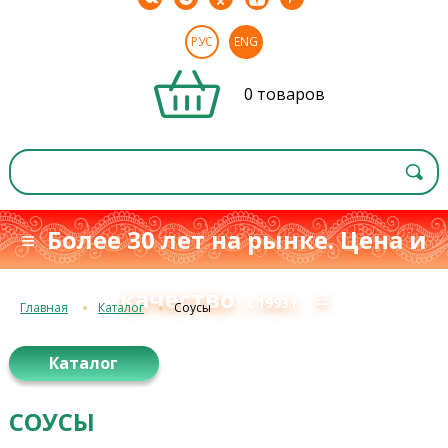
РУС
ENG
0 товаров
≡ Более 30 лет на рынке. Цена и
качество
≡
с 1993 г.
Главная
Каталог
Соусы
Каталог
СОУСЫ