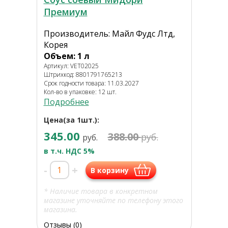
Премиум
Производитель: Майл Фудс Лтд,
Корея
Объем: 1 л
Артикул: VET02025
Штрихкод: 8801791765213
Срок годности товара: 11.03.2027
Кол-во в упаковке: 12 шт.
Подробнее
Цена(за 1шт.):
345.00
388.00
руб.
руб.
в т.ч. НДС 5%
-
+
В корзину
* Наличие товара в конкретном
магазине уточняйте по телефону этого
магазина.
Отзывы (0)