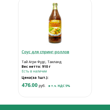
Соус для спринг-роллов
Тай Агри Фудс, Таиланд
Вес нетто: 910 г
Есть в наличии
Цена(за 1шт.):
476.00
руб.
в т.ч. НДС 5%