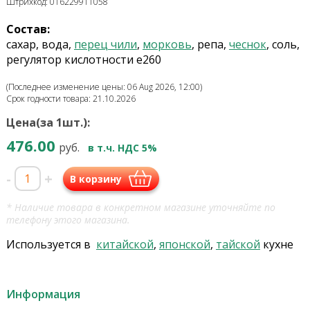
Штрихкод: 016229911058
Состав:
сахар, вода,
перец чили
,
морковь
, репа,
чеснок
, соль,
регулятор кислотности е260
(Последнее изменение цены: 06 Aug 2026, 12:00)
Срок годности товара: 21.10.2026
Цена(за 1шт.):
476.00
руб.
в т.ч. НДС 5%
-
+
В корзину
* Наличие товара в конкретном магазине уточняйте по
телефону этого магазина.
Используется в
китайской
,
японской
,
тайской
кухне
Информация