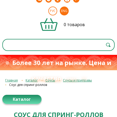
РУС
ENG
0 товаров
≡ Более 30 лет на рынке. Цена и
качество
≡
с 1993 г.
Главная
Каталог
Соусы
Соусы и приправы
Соус для спринг-роллов
Каталог
СОУС ДЛЯ СПРИНГ-РОЛЛОВ