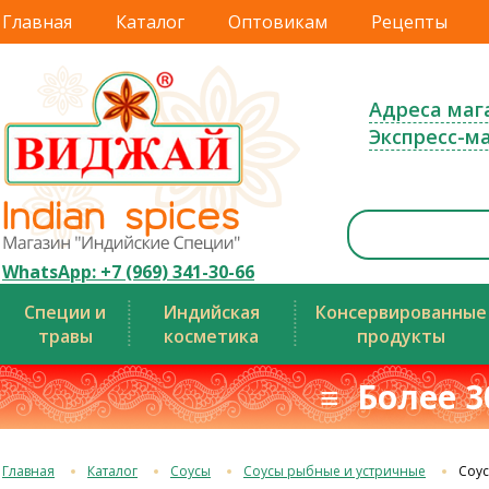
Главная
Каталог
Оптовикам
Рецепты
Адреса маг
Экспресс-м
WhatsApp: +7 (969) 341-30-66
Специи и
Индийская
Консервированные
травы
косметика
продукты
≡ Более 3
Главная
Каталог
Соусы
Соусы рыбные и устричные
Соус