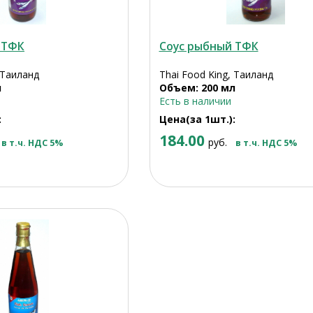
 ТФК
Соус рыбный ТФК
 Таиланд
Thai Food King, Таиланд
л
Объем: 200 мл
Есть в наличии
:
Цена(за 1шт.):
184.00
руб.
в т.ч. НДС 5%
в т.ч. НДС 5%