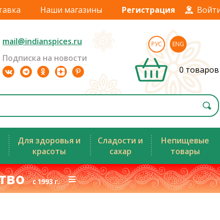
тавка
Наши магазины
Регистрация
Войт
mail@indianspices.ru
РУС
ENG
Подписка на новости
0 товаров
Для здоровья и
Сладости и
Непищевые
красоты
сахар
товары
ство
≡
с 1993 г.