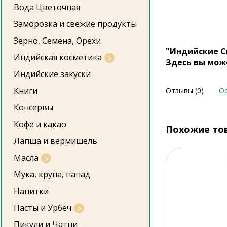
Вода Цветочная
Заморозка и свежие продукты
Зерно, Семена, Орехи
"Индийские С
Индийская косметика
Здесь вы мож
Индийские закуски
Книги
Отзывы (0)
Ос
Консервы
Кофе и какао
Похожие то
Лапша и вермишель
Масла
Мука, крупа, папад
Напитки
Пасты и Урбеч
Пикули и Чатни