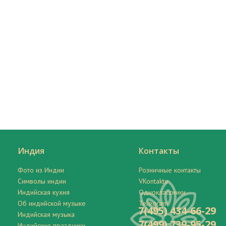
Индия
Контакты
Фото из Индии
Розничные контакты
Символы индии
VKontakte
Индийская кухня
Одноклассники
Об индийской музыке
Telegram
7(495) 434-66-29
Индийская музыка
7(499) 739-95-29
Индийские праздники