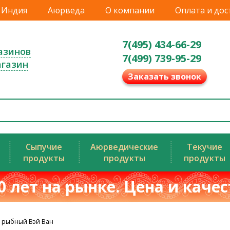
Индия
Аюрведа
О компании
Оплата и дос
7(495) 434-66-29
азинов
7(499) 739-95-29
агазин
Заказать звонок
Сыпучие
Аюрведические
Текучие
продукты
продукты
продукты
0 лет на рынке. Цена и каче
 рыбный Вэй Ван