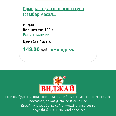
Приправа для овощного супа
(самбар масал...
Индия
Вес нетто: 100 г
Есть в наличии
Цена(за 1шт.):
148.00
руб.
в т.ч. НДС 5%
Если Вы будете использовать какой-либо материал с нашего сайта,
поставьте, пожалуйста,
ссылку на нас
Дизайн и разработка сайта www.indianspices.ru
Copyright © 1993-2026 Indian Spices