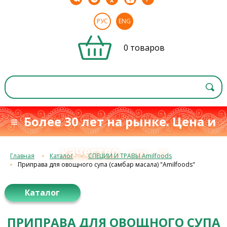
РУС
ENG
0 товаров
≡ Более 30 лет на рынке. Цена и
качество
≡
с 1993 г.
Главная
Каталог
СПЕЦИИ И ТРАВЫ Amilfoods
Приправа для овощного супа (самбар масала) "Amilfoods"
Каталог
ПРИПРАВА ДЛЯ ОВОЩНОГО СУПА