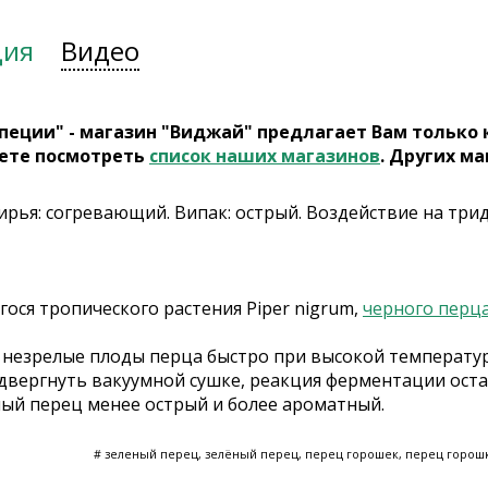
ция
Видео
пеции" - магазин "Виджай" предлагает Вам только
ете посмотреть
список наших магазинов
. Других ма
Вирья: согревающий. Випак: острый. Воздействие на три
ося тропического растения Piper nigrum,
черного перц
 незрелые плоды перца быстро при высокой температуре
одвергнуть вакуумной сушке, реакция ферментации оста
ный перец менее острый и более ароматный.
# зеленый перец, зелёный перец, перец горошек, перец горош