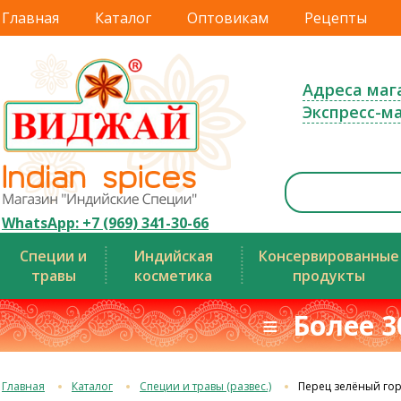
Главная
Каталог
Оптовикам
Рецепты
Адреса маг
Экспресс-м
WhatsApp: +7 (969) 341-30-66
Специи и
Индийская
Консервированные
травы
косметика
продукты
≡ Более 3
Главная
Каталог
Специи и травы (развес.)
Перец зелёный гор