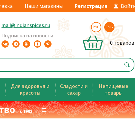
тавка
Наши магазины
Регистрация
Войт
mail@indianspices.ru
РУС
ENG
Подписка на новости
0 товаров
Для здоровья и
Сладости и
Непищевые
красоты
сахар
товары
ство
≡
с 1993 г.