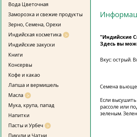
Вода Цветочная
Информа
Заморозка и свежие продукты
Зерно, Семена, Орехи
Индийская косметика
"Индийские С
Здесь вы мож
Индийские закуски
Книги
Вкус: острый. 
Консервы
Кофе и какао
Лапша и вермишель
Семена вьющег
Масла
Если высушить
Мука, крупа, папад
рассоле или п
зеленым. Зеле
Напитки
Пасты и Урбеч
Пикули и Чатни