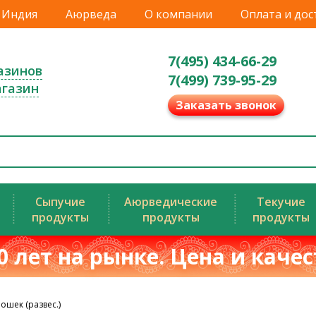
Индия
Аюрведа
О компании
Оплата и дос
7(495) 434-66-29
азинов
7(499) 739-95-29
агазин
Заказать звонок
Сыпучие
Аюрведические
Текучие
продукты
продукты
продукты
0 лет на рынке. Цена и каче
ошек (развес.)