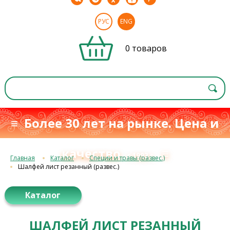
РУС
ENG
0 товаров
≡ Более 30 лет на рынке. Цена и
качество
≡
с 1993 г.
Главная
Каталог
Специи и травы (развес.)
Шалфей лист резанный (развес.)
Каталог
ШАЛФЕЙ ЛИСТ РЕЗАННЫЙ