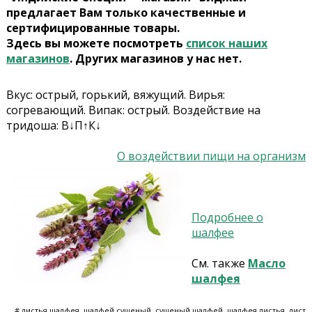
предлагает Вам только качественные и
сертифицированные товары.
Здесь вы можете посмотреть
список наших
магазинов
. Других магазинов у нас нет.
Вкус: острый, горький, вяжущий. Вирья:
согревающий. Випак: острый. Воздействие на
тридоша: В↓П↑К↓
О воздействии пищи на организм
Подробнее о
шалфее
См. также
Масло
шалфея
# листья шалфея, шалфей сушеный, сушеный шалфей, шалфея листья, лист