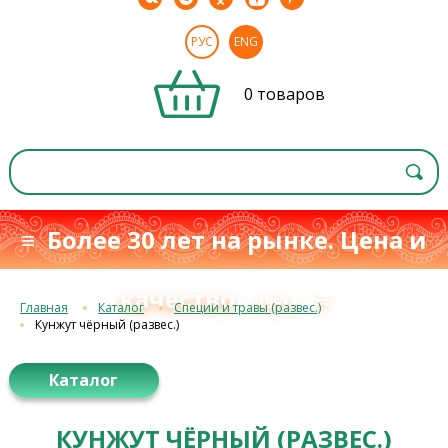
РУС
ENG
0 товаров
≡ Более 30 лет на рынке. Цена и
качество
≡
с 1993 г.
Главная
Каталог
Специи и травы (развес.)
Кунжут чёрный (развес.)
Каталог
КУНЖУТ ЧЁРНЫЙ (РАЗВЕС.)