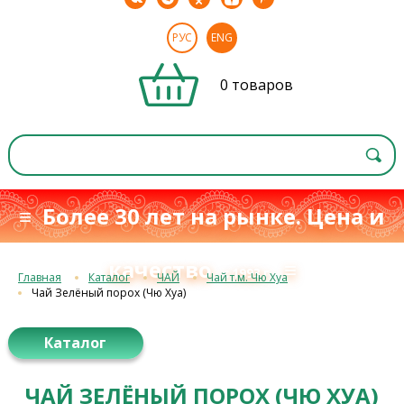
РУС
ENG
0 товаров
≡ Более 30 лет на рынке. Цена и
качество
≡
с 1993 г.
Главная
Каталог
ЧАЙ
Чай т.м. Чю Хуа
Чай Зелёный порох (Чю Хуа)
Каталог
ЧАЙ ЗЕЛЁНЫЙ ПОРОХ (ЧЮ ХУА)