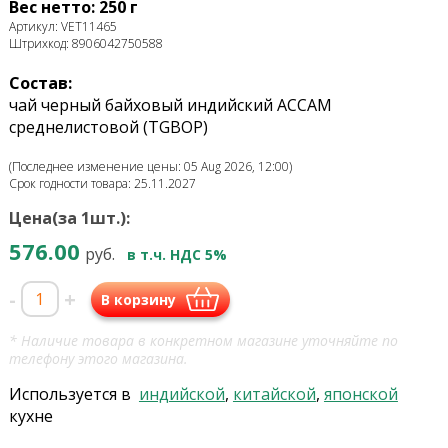
Вес нетто: 250 г
Артикул: VET11465
Штрихкод: 8906042750588
Состав:
чай черный байховый индийский АССАМ
среднелистовой (TGBOP)
(Последнее изменение цены: 05 Aug 2026, 12:00)
Срок годности товара: 25.11.2027
Цена(за 1шт.):
576.00
руб.
в т.ч. НДС 5%
-
+
В корзину
* Наличие товара в конкретном магазине уточняйте по
телефону этого магазина.
Используется в
индийской
,
китайской
,
японской
кухне