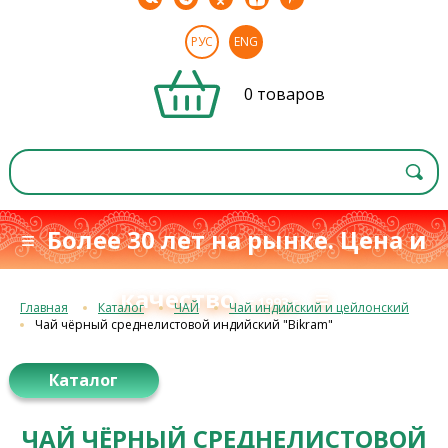
РУС
ENG
0 товаров
≡ Более 30 лет на рынке. Цена и
качество
≡
с 1993 г.
Главная
Каталог
ЧАЙ
Чай индийский и цейлонский
Чай чёрный среднелистовой индийский "Bikram"
Каталог
ЧАЙ ЧЁРНЫЙ СРЕДНЕЛИСТОВОЙ