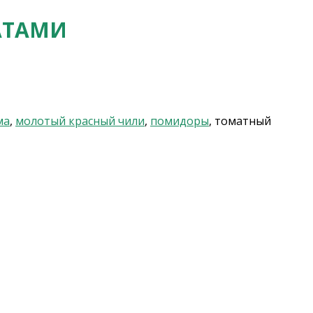
АТАМИ
ма
,
молотый красный чили
,
помидоры
, томатный