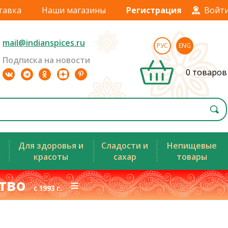
тавка
Наши магазины
Регистрация
Войт
mail@indianspices.ru
РУС
ENG
Подписка на новости
0 товаров
Для здоровья и
Сладости и
Непищевые
красоты
сахар
товары
ство
≡
с 1993 г.