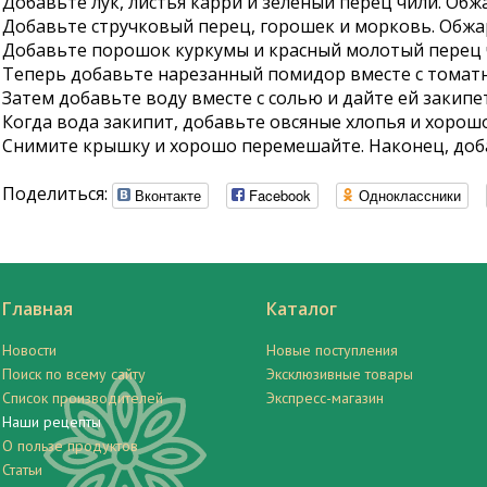
Добавьте лук, листья карри и зеленый перец чили. Обж
Добавьте стручковый перец, горошек и морковь. Обжар
Добавьте порошок куркумы и красный молотый перец 
Теперь добавьте нарезанный помидор вместе с томатн
Затем добавьте воду вместе с солью и дайте ей закипе
Когда вода закипит, добавьте овсяные хлопья и хорошо
Снимите крышку и хорошо перемешайте. Наконец, доба
Поделиться:
Вконтакте
Facebook
Одноклассники
Главная
Каталог
Новости
Новые поступления
Поиск по всему сайту
Эксклюзивные товары
Список производителей
Экспресс-магазин
Наши рецепты
О пользе продуктов
Статьи