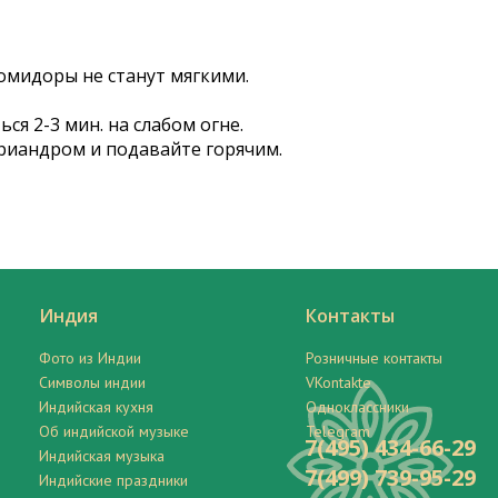
омидоры не станут мягкими.
я 2-3 мин. на слабом огне.
риандром и подавайте горячим.
Индия
Контакты
Фото из Индии
Розничные контакты
Символы индии
VKontakte
Индийская кухня
Одноклассники
Об индийской музыке
Telegram
7(495) 434-66-29
Индийская музыка
7(499) 739-95-29
Индийские праздники