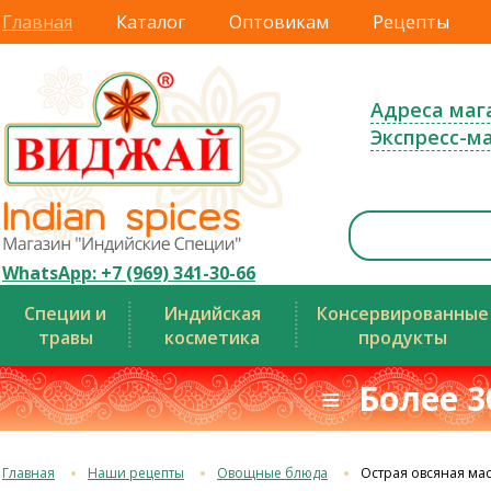
Главная
Каталог
Оптовикам
Рецепты
Адреса маг
Экспресс-м
WhatsApp: +7 (969) 341-30-66
Специи и
Индийская
Консервированные
травы
косметика
продукты
≡ Более 3
Главная
Наши рецепты
Овощные блюда
Острая овсяная мас