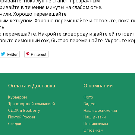
аривайте, пока лук не станет прозрачным.
ивайте в течение минуты на слабом огне.
чили. Хорошо перемешайте.
ым кетчупом. Хорошо перемешайте и готовьте, пока п
ть.
 перемешайте. Накройте сковороду и дайте ей готовитьс
вьте лимонный сок, быстро перемешайте. Украсьте ко
Twitter
Pinterest
Оплата и Доставка
О компании
Курьером
Фото
Транспортной компанией
Видео
СДЭК и Boxberry
Наши достижения
Почтой России
Наш дизайн
Скидки
Поставщикам
Оптовикам