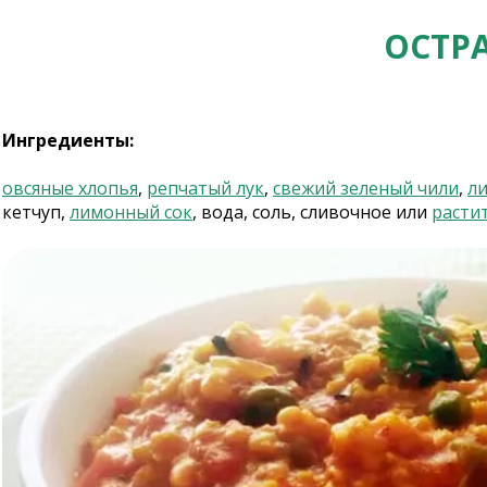
ОСТР
Ингредиенты:
овсяные хлопья
,
репчатый лук
,
свежий зеленый чили
,
ли
кетчуп,
лимонный сок
, вода, соль, сливочное или
расти