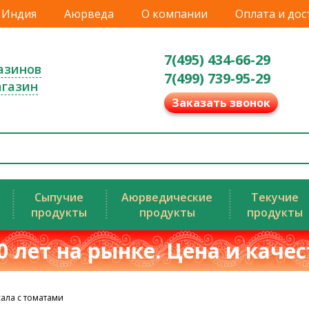
Индия
Аюрведа
О компании
Оплата и дос
7(495) 434-66-29
азинов
7(499) 739-95-29
агазин
Заказать звонок
Сыпучие
Аюрведические
Текучие
продукты
продукты
продукты
0 лет на рынке. Цена и каче
ала с томатами