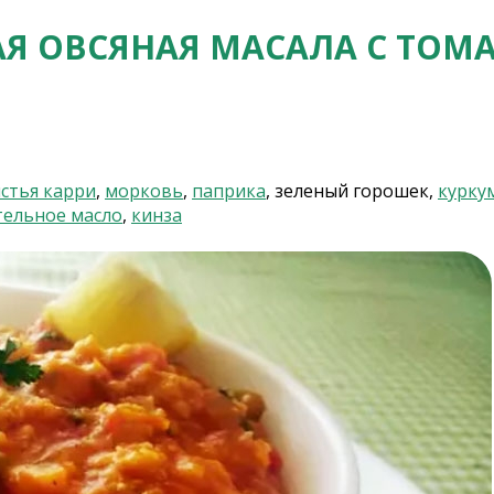
АЯ ОВСЯНАЯ МАСАЛА С ТОМ
стья карри
,
морковь
,
паприка
, зеленый горошек,
курку
тельное масло
,
кинза