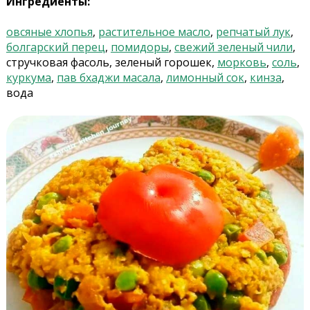
Ингредиенты:
овсяные хлопья
,
растительное масло
,
репчатый лук
,
болгарский перец
,
помидоры
,
свежий зеленый чили
,
стручковая фасоль, зеленый горошек,
морковь
,
соль
,
куркума
,
пав бхаджи масала
,
лимонный сок
,
кинза
,
вода