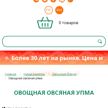
РУС
ENG
0 товаров
≡ Более 30 лет на рынке. Цена и
качество
≡
с 1993 г.
Главная
Наши рецепты
Овощные блюда
Овощная овсяная упма
ОВОЩНАЯ ОВСЯНАЯ УПМА