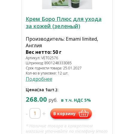
Крем Боро Плюс для ухода
за кожей (зеленый)
Производитель: Emami limited,
Англия
Вес нетто: 50 г
Артикул: VET02576
Штрихкод: 8901248333085
Срок годности товара: 25.01.2027
Кол-во в упаковке: 12 шт.
Подробнее
Цена(за 1шт.):
268.00
руб.
в т.ч. НДС 5%
-
+
В корзину
* Наличие товара в конкретном
магазине уточняйте по телефону этого