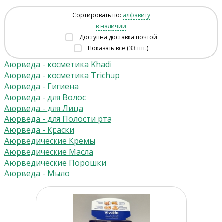
Сортировать по:
алфавиту
в наличии
Доступна доставка почтой
Показать все (33 шт.)
Аюрведа - косметика Khadi
Аюрведа - косметика Trichup
Аюрведа - Гигиена
Аюрведа - для Волос
Аюрведа - для Лица
Аюрведа - для Полости рта
Аюрведа - Краски
Аюрведические Кремы
Аюрведические Масла
Аюрведические Порошки
Аюрведа - Мыло