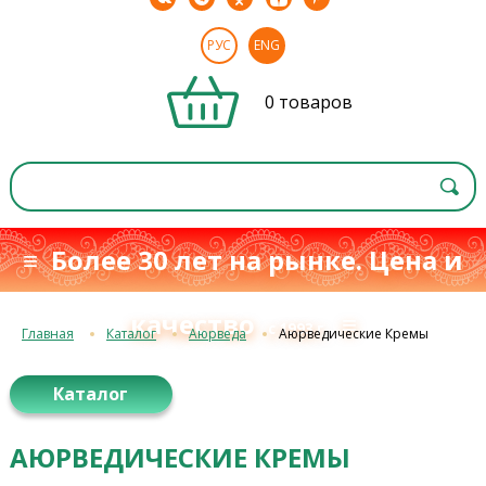
РУС
ENG
0 товаров
≡ Более 30 лет на рынке. Цена и
качество
≡
с 1993 г.
Главная
Каталог
Аюрведа
Аюрведические Кремы
Каталог
АЮРВЕДИЧЕСКИЕ КРЕМЫ